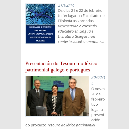
21/02/14
Os días 21 e 22 de febreiro
terán lugar na Facultade de
Filoloxía as xornadas
Repensando o currículo
educativo en Lingua e
Literatura Galegas nun
contexto social en mudanza.
Presentación do Tesouro do léxico
patrimonial galego e portugués
20/02/1
4
O xoves
20 de
febreiro
tivo
lugar a
present
ación
do proxecto
Tesouro do léxico patrimonial