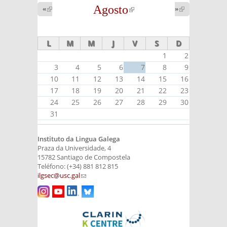
Agosto
(link is
«
(link is
»
(link is
external)
external)
external)
L
M
M
J
V
S
D
1
2
3
4
5
6
7
8
9
10
11
12
13
14
15
16
17
18
19
20
21
22
23
24
25
26
27
28
29
30
31
Instituto da Lingua Galega
Praza da Universidade, 4
15782 Santiago de Compostela
Teléfono: (+34) 881 812 815
ilgsec@usc.gal
(link sends e-mail)