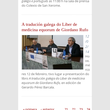
galego e portugués
ás 11:00 h na sala de prensa
do Colexio de San Xerome.
A tradución galega do Liber de
medicina equorum de Giordano Rufo
12
/0
2/
14
Ho
xe,
mé
rco
res 12 de febreiro, tivo lugar a presentación do
libro
A tradución galega do Liber de medicina
equorum de Giordano Rufo,
en edición de
Gerardo Pérez Barcala.
Páginas
« primera
‹ anterior
…
71
72
73
74