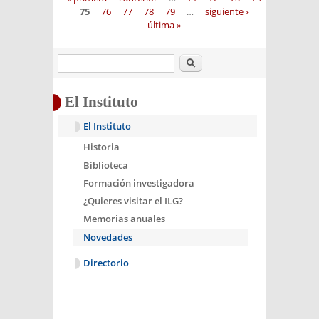
75
76
77
78
79
…
siguiente ›
última »
Buscar
El Instituto
El Instituto
Historia
Biblioteca
Formación investigadora
¿Quieres visitar el ILG?
Memorias anuales
Novedades
Directorio