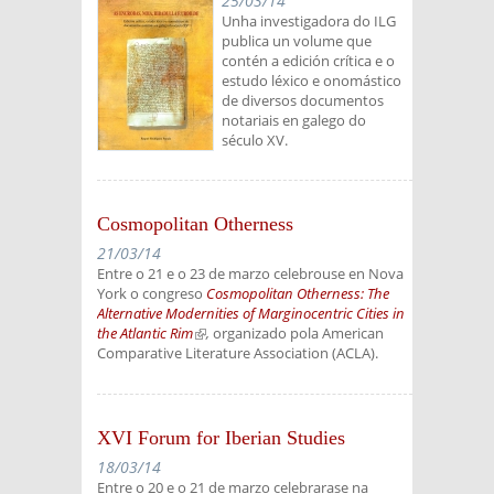
25/03/14
Unha investigadora do ILG
publica un volume que
contén a edición crítica e o
estudo léxico e onomástico
de diversos documentos
notariais en galego do
século XV.
Cosmopolitan Otherness
21/03/14
Entre o 21 e o 23 de marzo celebrouse en Nova
York o congreso
Cosmopolitan Otherness: The
Alternative Modernities of Marginocentric Cities in
the Atlantic Rim
(link is external)
,
organizado pola American
Comparative Literature Association (ACLA).
XVI Forum for Iberian Studies
18/03/14
Entre o 20 e o 21 de marzo celebrarase na