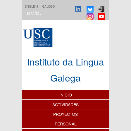
Pasar al contenido principal
ENGLISH
GALEGO
ESPAÑOL
Instituto da Lingua
Galega
Índice de contenidos
INICIO
ACTIVIDADES
PROYECTOS
PERSONAL