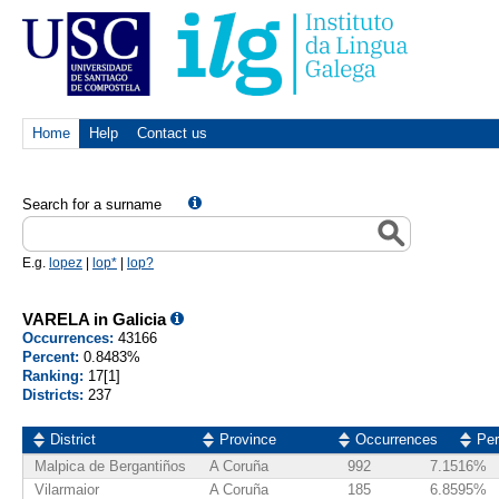
Home
Help
Contact us
Search for a surname
E.g.
lopez
|
lop*
|
lop?
VARELA in Galicia
Occurrences:
43166
Percent:
0.8483%
Ranking:
17[1]
Districts:
237
District
Province
Occurrences
Per
Malpica de Bergantiños
A Coruña
992
7.1516%
Vilarmaior
A Coruña
185
6.8595%