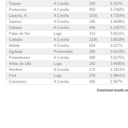
Toques
A Coruña
193
6.252%
Ponteceso
A Coruña
858
6.2368%
Laracha, A
A Coruña
1016
4.7254%
Santiso
A Coruña
198
4.4049%
Cabana
A Coruña
449
4.1367%
Palas de Rei
Lugo
314
3.9211%
Carballo
A Coruña
2230
3.8618%
Melide
A Coruña
604
3.627%
Agolada
Pontevedra
280
3.6143%
Pontedeume
A Coruña
598
3.4275%
Antas de Ulla
Lugo
182
3.4095%
Monfero
A Coruña
170
3.3412%
Friol
Lugo
278
2.9941%
Coristanco
A Coruña
466
2.967%
Saviñao, O
Lugo
264
2.6405%
Download results a
Miño
A Coruña
248
2.4417%
Chantada
Lugo
458
2.3824%
Arteixo
A Coruña
1128
2.3097%
Trazo
A Coruña
167
2.244%
Guntín
Lugo
147
2.1914%
Irixoa
A Coruña
70
2.1479%