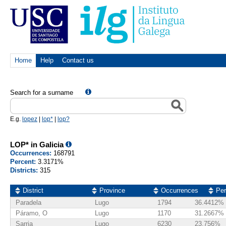
Home
Help
Contact us
Search for a surname
E.g.
lopez
|
lop*
|
lop?
LOP* in Galicia
Occurrences:
168791
Percent:
3.3171%
Districts:
315
District
Province
Occurrences
Per
Paradela
Lugo
1794
36.4412%
Páramo, O
Lugo
1170
31.2667%
Sarria
Lugo
6230
23.756%