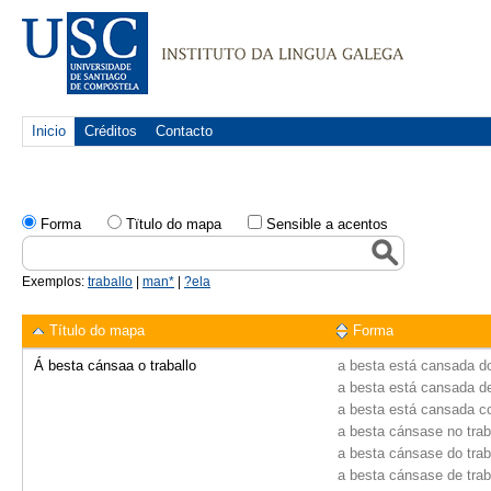
Inicio
Créditos
Contacto
Forma
Tïtulo do mapa
Sensible a acentos
Exemplos:
traballo
|
man*
|
?ela
Título do mapa
Forma
Á besta cánsaa o traballo
a besta está cansada do
a besta está cansada de
a besta está cansada co
a besta cánsase no trab
a besta cánsase do trab
a besta cánsase de trab