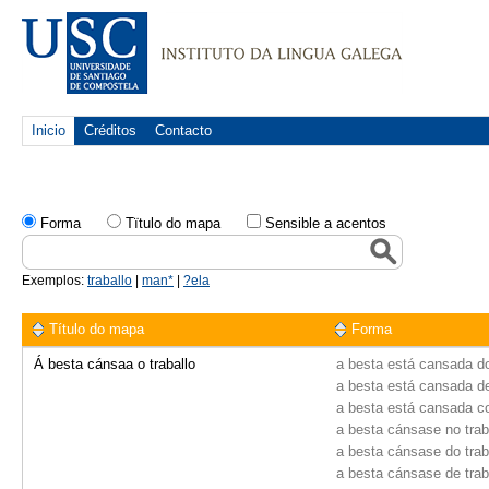
Inicio
Créditos
Contacto
Forma
Tïtulo do mapa
Sensible a acentos
Exemplos:
traballo
|
man*
|
?ela
Título do mapa
Forma
Á besta cánsaa o traballo
a besta está cansada do
a besta está cansada de
a besta está cansada co
a besta cánsase no trab
a besta cánsase do trab
a besta cánsase de trab