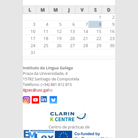
L
M
M
J
V
S
D
1
2
3
4
5
6
7
8
9
10
11
12
13
14
15
16
17
18
19
20
21
22
23
24
25
26
27
28
29
30
31
Instituto da Lingua Galega
Praza da Universidade, 4
15782 Santiago de Compostela
Teléfono: (+34) 881 812 815
ilgsec@usc.gal
(link sends e-mail)
Centro de prácticas de