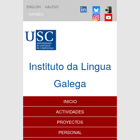
Pasar al contenido principal
ENGLISH
GALEGO
ESPAÑOL
Instituto da Lingua
Galega
Índice de contenidos
INICIO
ACTIVIDADES
PROYECTOS
PERSONAL