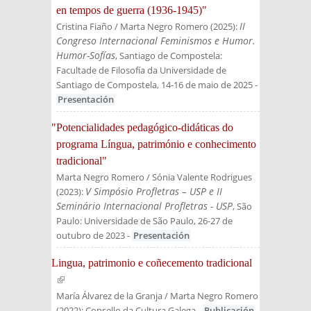
en tempos de guerra (1936-1945)"
II
Cristina Fiaño / Marta Negro Romero
(
2025
):
Congreso Internacional Feminismos e Humor.
Humor-Sofías
, Santiago de Compostela:
Facultade de Filosofía da Universidade de
Santiago de Compostela, 14-16 de maio de 2025
-
Presentación
"Potencialidades pedagógico-didáticas do
programa Língua, património e conhecimento
tradicional"
Marta Negro Romero / Sónia Valente Rodrigues
V Simpósio Profletras – USP e II
(
2023
):
Seminário Internacional Profletras - USP
, São
Paulo: Universidade de São Paulo, 26-27 de
outubro de 2023
-
Presentación
Lingua, patrimonio e coñecemento tradicional
(link is external)
María Álvarez de la Granja / Marta Negro Romero
(
2022
):
Consello da Cultura Galega
-
Publicación