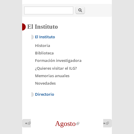
Buscar
El Instituto
El Instituto
Historia
Biblioteca
Formación investigadora
¿Quieres visitar el ILG?
Memorias anuales
Novedades
Directorio
Agosto
(link is
«
(link is
»
(link is
external)
external)
external)