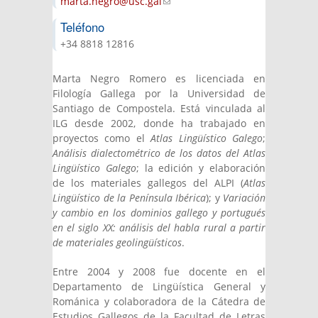
marta.negro@usc.gal
(link sends e-mail)
Teléfono
+34 8818 12816
Marta Negro Romero es licenciada en
Filología Gallega por la Universidad de
Santiago de Compostela. Está vinculada al
ILG desde 2002, donde ha trabajado en
proyectos como el
Atlas Lingüístico Galego
;
Análisis dialectométrico de los datos del Atlas
Lingüístico Galego
; la edición y elaboración
de los materiales gallegos del ALPI (
Atlas
Lingüístico de la Península Ibérica
); y
Variación
y cambio en los dominios gallego y portugués
en el siglo XX: análisis del habla rural a partir
de materiales geolingüísticos
.
Entre 2004 y 2008 fue docente en el
Departamento de Lingüística General y
Románica y colaboradora de la Cátedra de
Estudios Gallegos de la Facultad de Letras