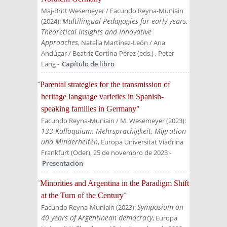
Maj-Britt Wesemeyer / Facundo Reyna-Muniain
Multilingual Pedagogies for early years.
(
2024
):
Theoretical Insights and Innovative
Approaches
, Natalia Martínez-León / Ana
Andúgar / Beatriz Cortina-Pérez (eds.)
, Peter
Lang
-
Capítulo de libro
¨Parental strategies for the transmission of
heritage language varieties in Spanish-
speaking families in Germany"
Facundo Reyna-Muniain / M. Wesemeyer
(
2023
):
133 Kolloquium: Mehrsprachigkeit, Migration
und Minderheiten
, Europa Universität Viadrina
Frankfurt (Oder), 25 de novembro de 2023
-
Presentación
¨Minorities and Argentina in the Paradigm Shift
at the Turn of the Century¨
Symposium on
Facundo Reyna-Muniain
(
2023
):
40 years of Argentinean democracy
, Europa