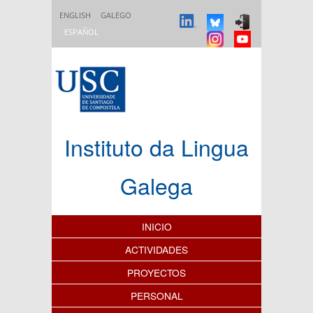
Pasar al contenido principal
ENGLISH
GALEGO
ESPAÑOL
Instituto da Lingua
Galega
Índice de contenidos
INICIO
ACTIVIDADES
PROYECTOS
PERSONAL