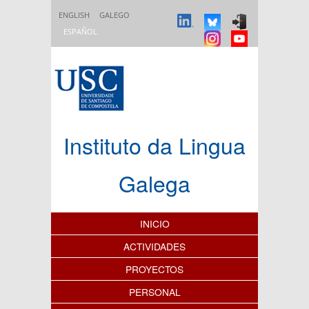
Pasar al contenido principal
ENGLISH
GALEGO
ESPAÑOL
Instituto da Lingua
Galega
Índice de contenidos
INICIO
ACTIVIDADES
PROYECTOS
PERSONAL