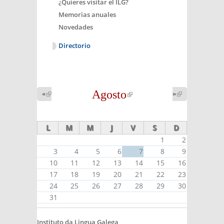
¿Quieres visitar el ILG?
Memorias anuales
Novedades
Directorio
Agosto
(link is
«
(link is
»
(link is
external)
external)
external)
L
M
M
J
V
S
D
1
2
3
4
5
6
7
8
9
10
11
12
13
14
15
16
17
18
19
20
21
22
23
24
25
26
27
28
29
30
31
Instituto da Lingua Galega