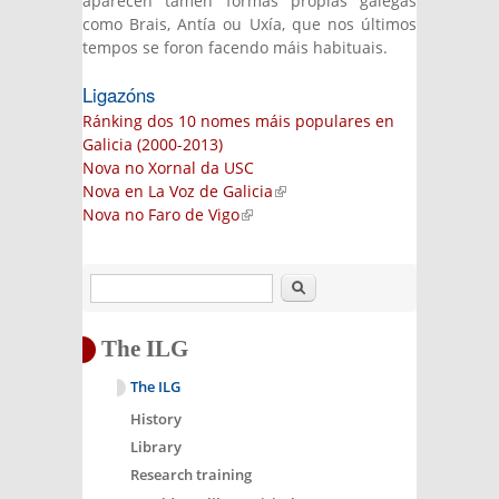
aparecen tamén formas propias galegas
como Brais, Antía ou Uxía, que nos últimos
tempos se foron facendo máis habituais.
Ligazóns
Ránking dos 10 nomes máis populares en
Galicia (2000-2013)
Nova no Xornal da USC
Nova en La Voz de Galicia
(link is external)
Nova no Faro de Vigo
(link is external)
Search
The ILG
The ILG
History
Library
Research training