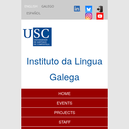
Skip to main content
ENGLISH
GALEGO
ESPAÑOL
Instituto da Lingua
Galega
Content Index
HOME
EVENTS
PROJECTS
STAFF