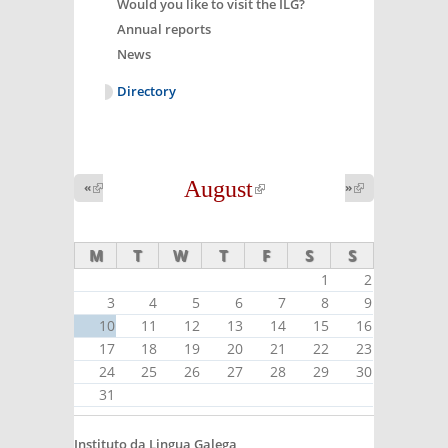
Would you like to visit the ILG?
Annual reports
News
Directory
August
(link is
«
(link is
»
(link is
external)
external)
external)
M
T
W
T
F
S
S
1
2
3
4
5
6
7
8
9
10
11
12
13
14
15
16
17
18
19
20
21
22
23
24
25
26
27
28
29
30
31
Instituto da Lingua Galega