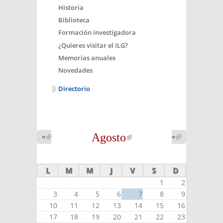
Historia
Biblioteca
Formación investigadora
¿Quieres visitar el ILG?
Memorias anuales
Novedades
Directorio
Agosto
(link is
«
(link is
»
(link is
external)
external)
external)
L
M
M
J
V
S
D
1
2
3
4
5
6
7
8
9
10
11
12
13
14
15
16
17
18
19
20
21
22
23