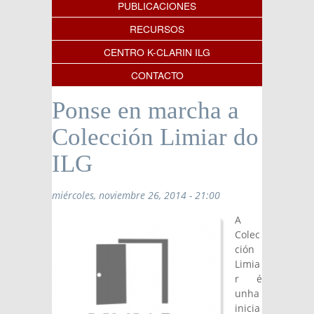
PUBLICACIONES
RECURSOS
CENTRO K-CLARIN ILG
CONTACTO
Ponse en marcha a
Colección Limiar do
ILG
miércoles, noviembre 26, 2014 - 21:00
A
Colec
ción
Limia
r é
unha
inicia