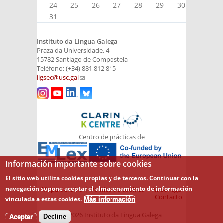
24
25
26
27
28
29
30
31
Instituto da Lingua Galega
Praza da Universidade, 4
15782 Santiago de Compostela
Teléfono: (+34) 881 812 815
ilgsec@usc.gal
(link sends e-mail)
Centro de prácticas de
Información importante sobre cookies
El sitio web utiliza cookies propias y de terceros. Continuar con la
navegación supone aceptar el almacenamiento de información
Mapa del sitio
Política de cookies
Aviso legal
Contacto
vinculada a estas cookies.
Más información
© 2026 Instituto da Lingua Galega
Aceptar
Decline