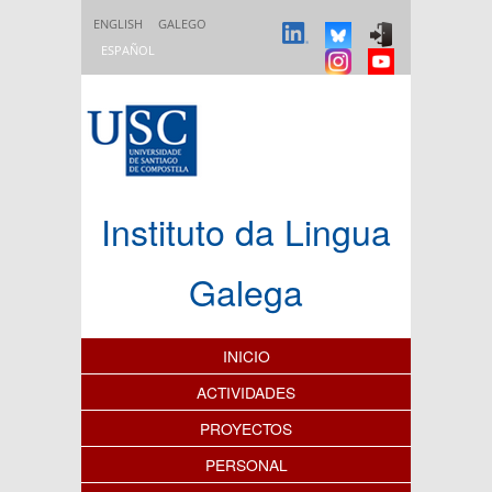
Pasar al contenido principal
ENGLISH
GALEGO
ESPAÑOL
Instituto da Lingua
Galega
Índice de contenidos
INICIO
ACTIVIDADES
PROYECTOS
PERSONAL