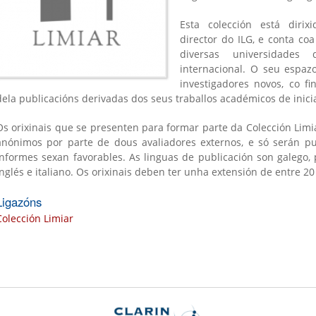
Esta colección está dirix
director do ILG, e conta co
diversas universidades
internacional. O seu espaz
investigadores novos, co f
dela publicacións derivadas dos seus traballos académicos de inici
is
Os orixinais que se presenten para formar parte da Colección Lim
)
anónimos por parte de dous avaliadores externos, e só serán 
informes sexan favorables. As linguas de publicación son galego, p
inglés e italiano. Os orixinais deben ter unha extensión de entre 20
Ligazóns
Colección Limiar