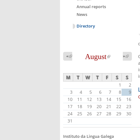
Annual reports
News
Directory
August
(link is
«
(link is
»
(link 
external)
external
external)
M
T
W
T
F
S
S
1
2
3
4
5
6
7
8
9
10
11
12
13
14
15
16
17
18
19
20
21
22
23
24
25
26
27
28
29
30
31
Instituto da Lingua Galega