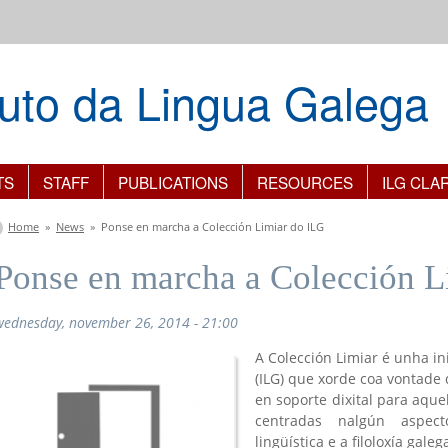
ituto da Lingua Galega
TS
STAFF
PUBLICATIONS
RESOURCES
ILG CLA
You are here
Home
»
News
»
Ponse en marcha a Colección Limiar do ILG
Ponse en marcha a Colección L
wednesday, november 26, 2014 - 21:00
A Colección Limiar é unha ini
(ILG) que xorde coa vontade 
en soporte dixital para aque
centradas nalgún aspect
lingüística e a filoloxía galeg