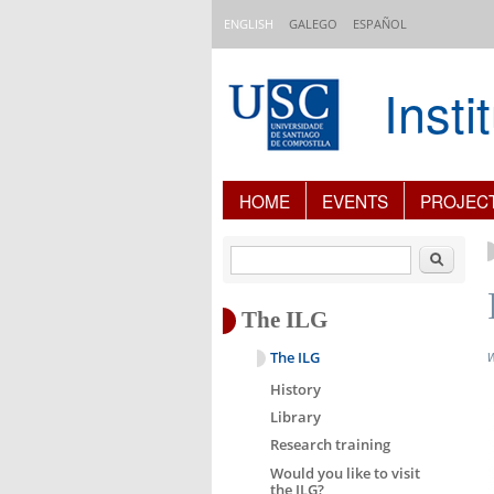
Skip to main content
ENGLISH
GALEGO
ESPAÑOL
Inst
Content Index
HOME
EVENTS
PROJEC
Search
The ILG
The ILG
History
Library
Research training
Would you like to visit
the ILG?