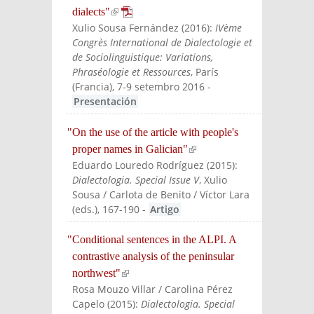
dialects"
(link is external)
Xulio Sousa Fernández
(
2016
):
IVème
Congrès International de Dialectologie et
de Sociolinguistique: Variations,
Phraséologie et Ressources
, París
(Francia), 7-9 setembro 2016
-
Presentación
"On the use of the article with people's
proper names in Galician"
(link is external)
Eduardo Louredo Rodríguez
(
2015
):
Dialectologia. Special Issue V
, Xulio
Sousa / Carlota de Benito / Víctor Lara
(eds.)
, 167-190
-
Artigo
"Conditional sentences in the ALPI. A
contrastive analysis of the peninsular
northwest"
(link is external)
Rosa Mouzo Villar / Carolina Pérez
Capelo
(
2015
):
Dialectologia. Special