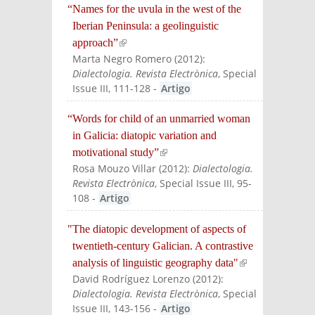
“Names for the uvula in the west of the
Iberian Peninsula: a geolinguistic
approach”
(link is external)
Marta Negro Romero
(
2012
):
Dialectologia. Revista Electrònica
, Special
Issue III, 111-128
-
Artigo
“Words for child of an unmarried woman
in Galicia: diatopic variation and
motivational study”
(link is external)
Rosa Mouzo Villar
(
2012
):
Dialectologia.
Revista Electrònica
, Special Issue III, 95-
108
-
Artigo
"The diatopic development of aspects of
twentieth-century Galician. A contrastive
analysis of linguistic geography data"
(link is
David Rodríguez Lorenzo
(
2012
):
externa
Dialectologia. Revista Electrònica
, Special
l)
Issue III, 143-156
-
Artigo