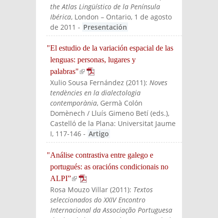
the Atlas Lingüístico de la Península
Ibérica
, London – Ontario, 1 de agosto
de 2011
-
Presentación
"El estudio de la variación espacial de las
lenguas: personas, lugares y
palabras"
(link is external)
Xulio Sousa Fernández
(
2011
):
Noves
tendències en la dialectologia
contemporània
, Germà Colón
Domènech / Lluís Gimeno Betí (eds.)
,
Castelló de la Plana: Universitat Jaume
I
, 117-146
-
Artigo
"Análise contrastiva entre galego e
portugués: as oracións condicionais no
ALPI”
(link is external)
Rosa Mouzo Villar
(
2011
):
Textos
seleccionados do XXIV Encontro
Internacional da Associação Portuguesa