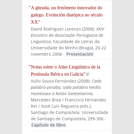
"A gheada, un fenómeno innovador do
galego. Evolución diatópica no século
XX"
David Rodríguez Lorenzo
(
2008
):
XXIV
Encontro da Associação Portuguesa de
Linguística
, Faculdade de Letras da
Universidade do Minho (Braga), 20-22
novembro 2008
-
Presentación
"Notas sobre o Atlas Lingüístico de la
Península Ibérica en Galicia"
(link is
Xulio Sousa Fernández
(
2008
):
Cada
external)
palabra pesaba, cada palabra medía.
Homenaxe a Antón Santamarina
,
Mercedes Brea / Francisco Fernández
Rei / Xosé Luís Regueira (eds.)
,
Santiago de Compostela: Universidade
de Santiago de Compostela
, 299-306
-
Capítulo de libro