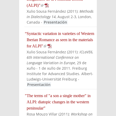
(ALPI)”
(link is external)
Xulio Sousa Fernández
(
2011
):
Methods
in Dialectology 14
, August 2-3, London,
Canada
-
Presentación
“Syntactic variation in varieties of Western
Iberian Romance as seen in the materials
for ALPI"
(link is external)
Xulio Sousa Fernández
(
2011
):
ICLaVE6,
6th International Conference on
Language Variation in Europe
, 29 de
xuño - 1 de xullo de 2011. Freiburg
Institute for Advanced Studies. Albert-
Ludwigs-Universität Freiburg
-
Presentación
"The terms of "a son a single mother" in
ALPI: diatopic changes in the western
peninsular”
Rosa Mouzo Villar
(
2011
):
Workshop on