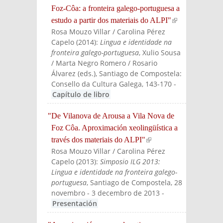
Foz-Côa: a fronteira galego-portuguesa a
estudo a partir dos materiais do ALPI"
(link is
Rosa Mouzo Villar / Carolina Pérez
externa
Capelo
(
2014
):
Lingua e identidade na
l)
fronteira galego-portuguesa
, Xulio Sousa
/ Marta Negro Romero / Rosario
Álvarez (eds.)
, Santiago de Compostela:
Consello da Cultura Galega
, 143-170
-
Capítulo de libro
"De Vilanova de Arousa a Vila Nova de
Foz Côa. Aproximación xeolingüística a
través dos materiais do ALPI"
(link is
Rosa Mouzo Villar / Carolina Pérez
external)
Capelo
(
2013
):
Simposio ILG 2013:
Lingua e identidade na fronteira galego-
portuguesa
, Santiago de Compostela, 28
novembro - 3 decembro de 2013
-
Presentación