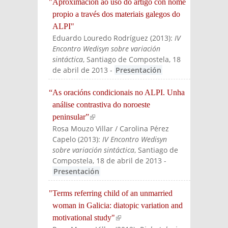
"Aproximación ao uso do artigo con nome
propio a través dos materiais galegos do
ALPI"
Eduardo Louredo Rodríguez
(
2013
):
IV
Encontro Wedisyn sobre variación
sintáctica
, Santiago de Compostela, 18
de abril de 2013
-
Presentación
“As oracións condicionais no ALPI. Unha
análise contrastiva do noroeste
peninsular”
(link is external)
Rosa Mouzo Villar / Carolina Pérez
Capelo
(
2013
):
IV Encontro Wedisyn
sobre variación sintáctica
, Santiago de
Compostela, 18 de abril de 2013
-
Presentación
"Terms referring child of an unmarried
woman in Galicia: diatopic variation and
motivational study"
(link is external)