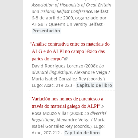
Association of Hispanists of Great Britain
and Ireland) Belfast Conference
, Belfast,
6-8 de abril de 2009, organziado por
AHGBI / Queen’s University Belfast
-
Presentación
“Análise contrastiva entre os materiais do
ALG e do ALPI no campo léxico das
partes do corpo”
(link is external)
David Rodríguez Lorenzo
(
2008
):
La
diversité linguistique
, Alexandre Veiga /
María Isabel González Rey (coords.)
,
Lugo: Axac
, 219-223
-
Capítulo de libro
“Variación nos nomes de parentesco a
través do material galego do ALPI”
(link is
Rosa Mouzo Villar
(
2008
):
La diversité
externa
linguistique
, Alexandre Veiga / María
l)
Isabel González Rey (coords.)
, Lugo:
Axac
, 207-212
-
Capítulo de libro