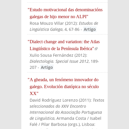
"Estudo motivacional das denominacións
galegas de hijo menor no ALPI"
Rosa Mouzo Villar
(
2012
):
Estudos de
Lingüística Galega
, 4, 67-86
-
Artigo
"Dialect change and variation: the Atlas
Lingüístico de la Península Ibérica"
(link is
Xulio Sousa Fernández
(
2012
):
externa
Dialectologia. Special Issue 2012
, 189-
l)
207
-
Artigo
"A gheada, un fenómeno innovador do
galego. Evolución diatópica no século
XX"
David Rodríguez Lorenzo
(
2011
):
Textos
seleccionados do XXIV Encontro
Internacional da Associação Portuguesa
de Linguística
, Armanda Costa / Isabel
Falé / Pilar Barbosa (orgs.)
, Lisboa: