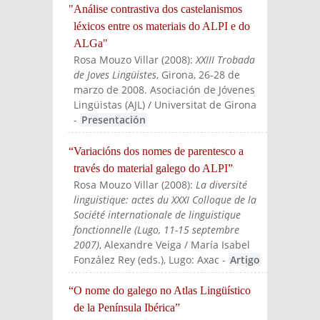
"Análise contrastiva dos castelanismos
léxicos entre os materiais do ALPI e do
ALGa"
Rosa Mouzo Villar
(
2008
):
XXIII Trobada
de Joves Lingüistes
, Girona, 26-28 de
marzo de 2008. Asociación de Jóvenes
Lingüistas (AJL) / Universitat de Girona
-
Presentación
“Variacións dos nomes de parentesco a
través do material galego do ALPI”
Rosa Mouzo Villar
(
2008
):
La diversité
linguistique: actes du XXXI Colloque de la
Société internationale de linguistique
fonctionnelle (Lugo, 11-15 septembre
2007)
, Alexandre Veiga / María Isabel
Fonzález Rey (eds.)
, Lugo: Axac
-
Artigo
“O nome do galego no Atlas Lingüístico
de la Península Ibérica”