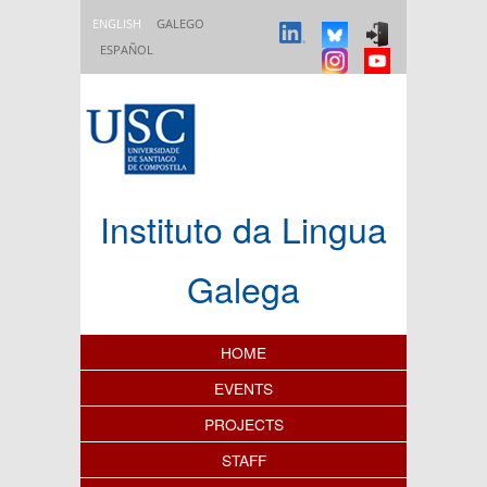
Skip to main content
ENGLISH
GALEGO
ESPAÑOL
Instituto da Lingua
Galega
Content Index
HOME
EVENTS
PROJECTS
STAFF