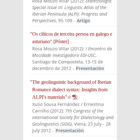
Rosa Mouzo Villar
(
2012
):
Dialectologia.
Special Issue III: Linguistic Atlas of the
Iberian Peninsula (ALPI): Progress and
Perspectives
, 95-109
-
Artigo
"Os clíticos de terceira persoa en galego e
asturiano" [Póster]
Rosa Mouzo Villar
(
2012
):
I Encontro da
Mocidade Investigadora EDI-USC
,
Santiago de Compostela, 13-15 de
decembro de 2012
-
Presentación
"The geolinguistic background of Iberian
Romance dialect syntax: Insights from
ALPI's materials"
(link is external)
Xulio Sousa Fernández / Ernestina
Carrilho
(
2012
):
7th Congress of the
International Society for Dialectology and
Geolinguistics (SIDG)
, Viena, 23 July - 28
July 2012
-
Presentación