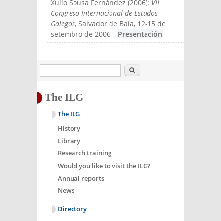
Xulio Sousa Fernández
(
2006
):
VII
Congreso Internacional de Estudos
Galegos
, Salvador de Baía, 12-15 de
setembro de 2006
-
Presentación
Search
The ILG
The ILG
History
Library
Research training
Would you like to visit the ILG?
Annual reports
News
Directory