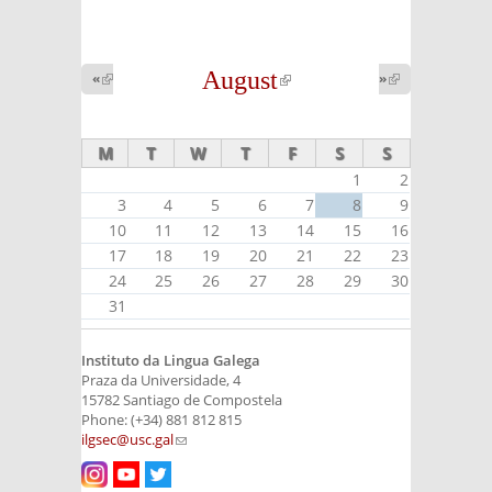
August
(link is
«
(link is
»
(link is
external)
external)
external)
M
T
W
T
F
S
S
1
2
3
4
5
6
7
8
9
10
11
12
13
14
15
16
17
18
19
20
21
22
23
24
25
26
27
28
29
30
31
Instituto da Lingua Galega
Praza da Universidade, 4
15782 Santiago de Compostela
Phone: (+34) 881 812 815
ilgsec@usc.gal
(link sends e-mail)