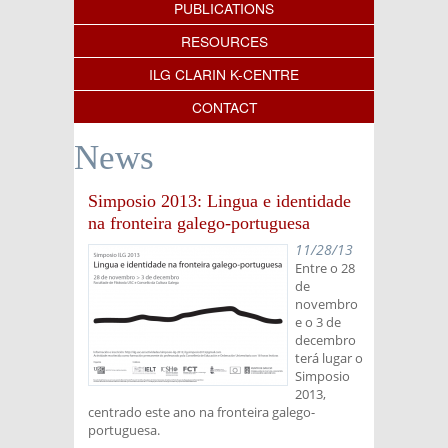
PUBLICATIONS
RESOURCES
ILG CLARIN K-CENTRE
CONTACT
News
Simposio 2013: Lingua e identidade
na fronteira galego-portuguesa
11/28/13
Entre o 28
de
novembro
e o 3 de
decembro
terá lugar o
Simposio
2013,
centrado este ano na fronteira galego-
portuguesa.