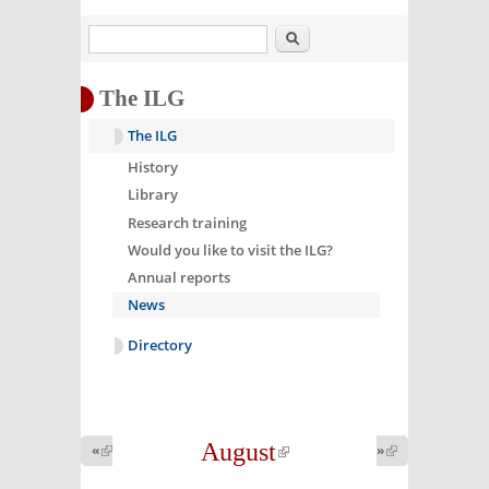
Search
The ILG
The ILG
History
Library
Research training
Would you like to visit the ILG?
Annual reports
News
Directory
August
(link is
«
(link is
»
(link is
external)
external)
external)