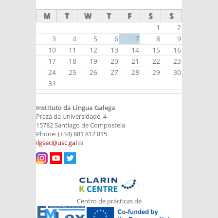
M
T
W
T
F
S
S
1
2
3
4
5
6
7
8
9
10
11
12
13
14
15
16
17
18
19
20
21
22
23
24
25
26
27
28
29
30
31
Instituto da Lingua Galega
Praza da Universidade, 4
15782 Santiago de Compostela
Phone: (+34) 881 812 815
ilgsec@usc.gal
(link sends e-mail)
Centro de prácticas de