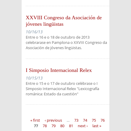
XXVIII Congreso da Asociación de
jóvenes lingüistas
10/16/13
Entre o 16 e o 18 de outubro de 2013
celebrarase en Pamplona o XXVIII Congreso da
Asociación de jóvenes lingüistas.
I Simposio Internacional Relex
10/15/13
Entre o 15 e o 17 de outubro celébrase o I
Simposio Internacional Relex "Lexicografía
románica: Estado da cuestión"
Pages
« first
‹ previous
…
73
74
75
76
77
78
79
80
81
next ›
last »