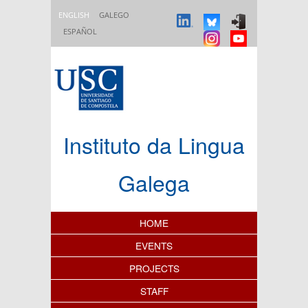
Skip to main content
ENGLISH
GALEGO
ESPAÑOL
Instituto da Lingua
Galega
Content Index
HOME
EVENTS
PROJECTS
STAFF