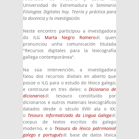
Universidad de Extremadura o
Seminario
Filologías Digitales hoy. Teoría y práctica para
la docencia y la investigación.
Neste encontro participou a investigadora
do ILG
Marta Negro Romero
(link is
, quen
pronunciou unha comunicación titulada
external)
"Recursos digitales para la lexicografía
gallega contemporánea".
Na súa intervención, a investigadora
falou dos recursos dixitais en aberto que
posúe o ILG para o estudo do léxico galego,
e centrouse en tres deles: o
Dicionario de
dicionarios
(link is external)
, tesouro constituído por
dicionarios e outros materiais lexicográficos
datados desde o século XVIII ata o XX;
o
Tesouro Informatizado da Lingua Galega
(link is
,
corpus de textos escritos do galego
external)
moderno, e o
Tesouro do léxico patrimonial
galego e portugués
(link is external)
, base de datos léxica