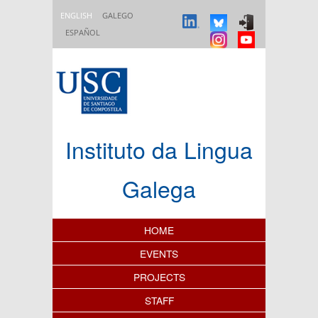
Skip to main content
ENGLISH
GALEGO
ESPAÑOL
Instituto da Lingua
Galega
Content Index
HOME
EVENTS
PROJECTS
STAFF