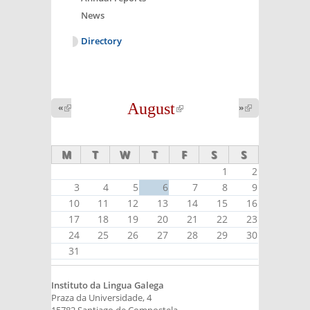
News
Directory
August
(link is
«
(link is
»
(link is
external)
external)
external)
M
T
W
T
F
S
S
1
2
3
4
5
6
7
8
9
10
11
12
13
14
15
16
17
18
19
20
21
22
23
24
25
26
27
28
29
30
31
Instituto da Lingua Galega
Praza da Universidade, 4