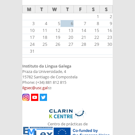
M
T
W
T
F
S
S
1
2
3
4
5
6
7
8
9
10
11
12
13
14
15
16
17
18
19
20
21
22
23
24
25
26
27
28
29
30
31
Instituto da Lingua Galega
Praza da Universidade, 4
15782 Santiago de Compostela
Phone: (+34) 881 812 815
ilgsec@usc.gal
(link sends e-mail)
Centro de prácticas de