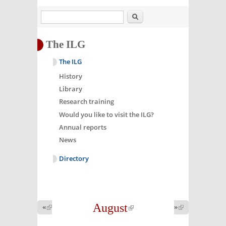
Search
The ILG
The ILG
History
Library
Research training
Would you like to visit the ILG?
Annual reports
News
Directory
August
(link is
«
(link is
»
(link is
external)
external)
external)