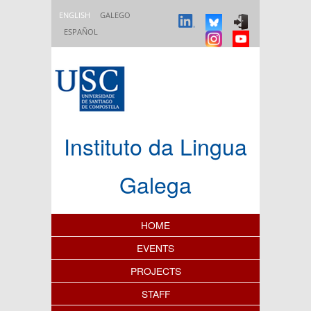
Skip to main content
ENGLISH
GALEGO
ESPAÑOL
Instituto da Lingua
Galega
Content Index
HOME
EVENTS
PROJECTS
STAFF