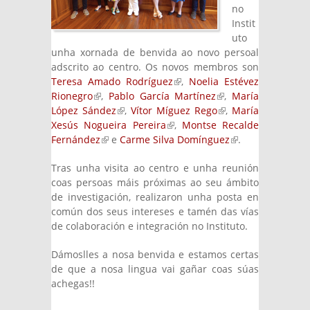
no
Instit
uto
unha xornada de benvida ao novo persoal
adscrito ao centro. Os novos membros son
Teresa Amado Rodríguez
(link is external)
,
Noelia Estévez
Rionegro
(link is external)
,
Pablo García Martínez
(link is
,
María
López Sández
(link is external)
,
Vítor Míguez Rego
external)
(link is
,
María
Xesús Nogueira Pereira
(link is external)
,
Montse Recalde
external)
Fernández
(link is external)
e
Carme Silva Domínguez
(link is
.
external)
Tras unha visita ao centro e unha reunión
coas persoas máis próximas ao seu ámbito
de investigación, realizaron unha posta en
común dos seus intereses e tamén das vías
de colaboración e integración no Instituto.
Dámoslles a nosa benvida e estamos certas
de que a nosa lingua vai gañar coas súas
achegas!!