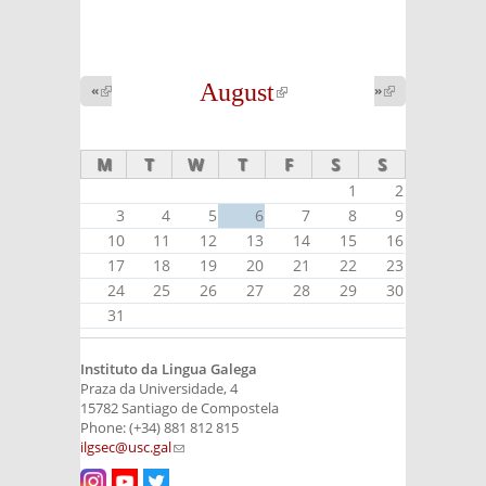
August
(link is
«
(link is
»
(link is
external)
external)
external)
M
T
W
T
F
S
S
1
2
3
4
5
6
7
8
9
10
11
12
13
14
15
16
17
18
19
20
21
22
23
24
25
26
27
28
29
30
31
Instituto da Lingua Galega
Praza da Universidade, 4
15782 Santiago de Compostela
Phone: (+34) 881 812 815
ilgsec@usc.gal
(link sends e-mail)