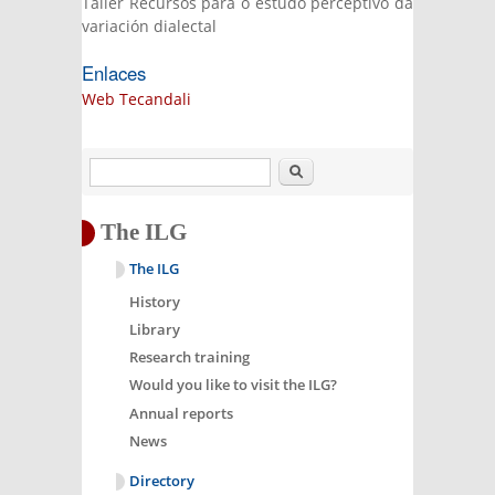
Taller Recursos para o estudo perceptivo da
variación dialectal
Enlaces
Web Tecandali
Search
The ILG
The ILG
History
Library
Research training
Would you like to visit the ILG?
Annual reports
News
Directory