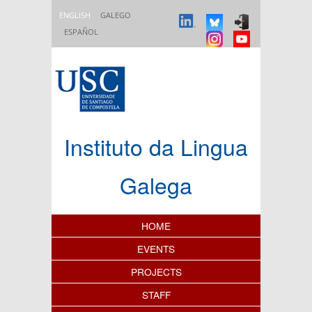
Skip to main content
ENGLISH
GALEGO
ESPAÑOL
Instituto da Lingua
Galega
Content Index
HOME
EVENTS
PROJECTS
STAFF