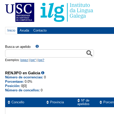
Inicio
Axuda
Contacto
Busca un apelido
Exemplos:
lopez
|
lop*
|
lop?
RENJIFO en Galicia
Número de ocorrencias:
0
Porcentaxe:
0.0%
Posición:
0[0]
Número de concellos:
0
Nº de
Concello
Provincia
Porcen
apelidos