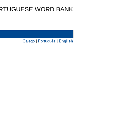
ORTUGUESE WORD BANK
Galego
|
Português
|
English