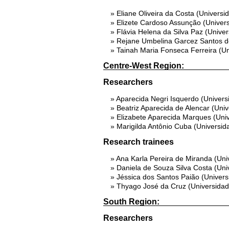
Eliane Oliveira da Costa (Univers
Elizete Cardoso Assunção (Univer
Flávia Helena da Silva Paz (Unive
Rejane Umbelina Garcez Santos de
Tainah Maria Fonseca Ferreira (U
Centre-West Region:
Researchers
Aparecida Negri Isquerdo (Univers
Beatriz Aparecida de Alencar (Uni
Elizabete Aparecida Marques (Uni
Marigilda Antônio Cuba (Universi
Research trainees
Ana Karla Pereira de Miranda (Un
Daniela de Souza Silva Costa (Un
Jéssica dos Santos Paião (Univer
Thyago José da Cruz (Universidad
South Region:
Researchers