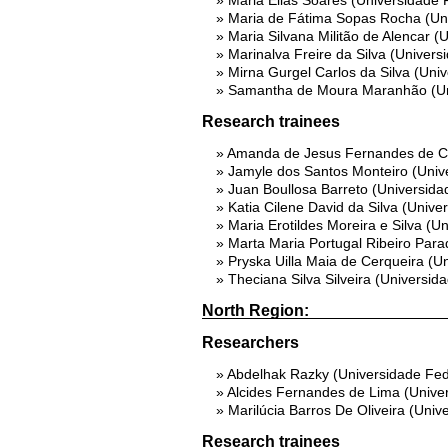
Maria Elias Soares (Universidade 
Maria de Fátima Sopas Rocha (Un
Maria Silvana Militão de Alencar 
Marinalva Freire da Silva (Univer
Mirna Gurgel Carlos da Silva (Uni
Samantha de Moura Maranhão (Uni
Research trainees
Amanda de Jesus Fernandes de Ca
Jamyle dos Santos Monteiro (Univ
Juan Boullosa Barreto (Universida
Katia Cilene David da Silva (Univ
Maria Erotildes Moreira e Silva (
Marta Maria Portugal Ribeiro Par
Pryska Uilla Maia de Cerqueira (U
Theciana Silva Silveira (Universi
North Region:
Researchers
Abdelhak Razky (Universidade Fede
Alcides Fernandes de Lima (Unive
Marilúcia Barros De Oliveira (Univ
Research trainees