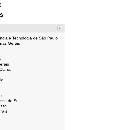
)
es
ência e Tecnologia de São Paulo
inas Gerais
a
erais
Claros
lo
o
sso do Sul
osso
rais