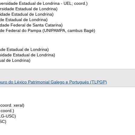
versidade Estadual de Londrina - UEL; coord.)
rsidade Estadual de Londrina)
idade Estadual de Londrina)
ade Estadual de Londrina)
sidade Federal de Santa Catarina)
sidade Federal do Pampa (UNIPAMPA, cambus Bagé)
dade Estadual de Londrina)
sidade Estadual de Londrina)
ual de Londrina)
souro do Léxico Patrimonial Galego e Portugués (TLPGP)
coord. xeral)
coord.)
ILG-USC)
USC)