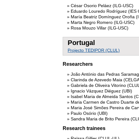
César Osorio Peláez (ILG-USC)
Eduardo Louredo Rodríguez (IES 
María Beatriz Domínguez Oroña 
Marta Negro Romero (ILG-USC)
Rosa Mouzo Villar (ILG-USC)
Portugal
Projecto TEDIPOR (CLUL)
Researchers
João António das Pedras Saramag
Clarinda de Azevedo Maia (CELGA
Gabriela de Oliveira Vitorino (CLU
Ignacio Vázquez Diéguez (UBI)
Isabel Maria de Almeida Santos 
Maria Carmen de Castro Duarte d
Maria José Simões Pereira de Ca
Paulo Osório (UBI)
Sandra Maria de Brito Pereira (C
Research trainees
Raïssa Gillier (CLUL-UL)