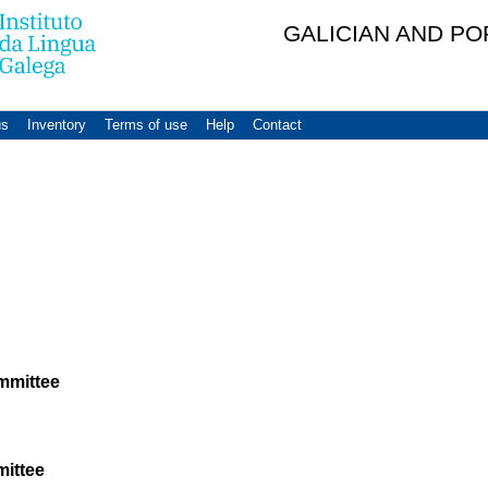
GALICIAN AND P
us
Inventory
Terms of use
Help
Contact
ommittee
mittee