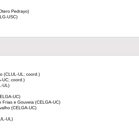
Otero Pedrayo)
(ILG-USC)
o (CLUL-UL; coord.)
-UC; coord.)
L-UL)
(CELGA-UC)
e Frias e Gouveia (CELGA-UC)
rvalho (CELGA-UC)
LUL-UL)