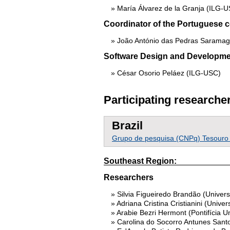
María Álvarez de la Granja (ILG-
Coordinator of the Portuguese 
João António das Pedras Sarama
Software Design and Developm
César Osorio Peláez (ILG-USC)
Participating researche
Brazil
Grupo de pesquisa (CNPq) Tesouro d
Southeast Region:
Researchers
Silvia Figueiredo Brandão (Univer
Adriana Cristina Cristianini (Univ
Arabie Bezri Hermont (Pontifícia U
Carolina do Socorro Antunes Sant