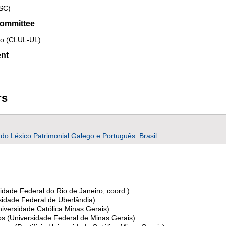
USC)
committee
go (CLUL-UL)
ent
rs
o Léxico Patrimonial Galego e Português: Brasil
sidade Federal do Rio de Janeiro; coord.)
ersidade Federal de Uberlândia)
niversidade Católica Minas Gerais)
os (Universidade Federal de Minas Gerais)