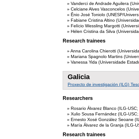
Vanderci de Andrade Aguilera (Uni
Celciane Alves Vasconcelos (Unive
Ênio José Toniolo (UNESP/Univers
Fabiane Cristina Altino (Universid
Felício Wessling Margotti (Univer
Hélen Cristina da Silva (Univer
Research trainees
Anna Carolina Chierotti (Universi
Mariana Spagnolo Martins (Univer
Vanessa Yida (Universidade Estad
Galicia
Proxecto de investigación (ILG) Te
Researchers
Rosario Álvarez Blanco (ILG-USC; 
Xulio Sousa Fernández (ILG-USC; 
Ernesto Xosé González Seoane (
María Álvarez de la Granja (ILG-
Research trainees