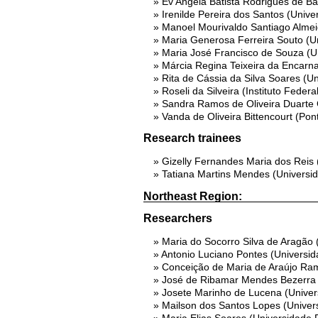
Ev'Angela Batista Rodrigues de Bar
Irenilde Pereira dos Santos (Unive
Manoel Mourivaldo Santiago Almei
Maria Generosa Ferreira Souto (U
Maria José Francisco de Souza (U
Márcia Regina Teixeira da Encarn
Rita de Cássia da Silva Soares (U
Roseli da Silveira (Instituto Fede
Sandra Ramos de Oliveira Duarte 
Vanda de Oliveira Bittencourt (Pon
Research trainees
Gizelly Fernandes Maria dos Reis 
Tatiana Martins Mendes (Universi
Northeast Region:
Researchers
Maria do Socorro Silva de Aragão 
Antonio Luciano Pontes (Universi
Conceição de Maria de Araújo Ra
José de Ribamar Mendes Bezerra 
Josete Marinho de Lucena (Univer
Mailson dos Santos Lopes (Univer