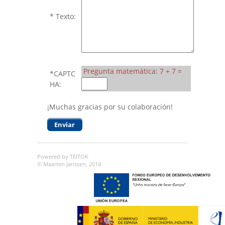
* Texto:
Pregunta matemática: 7 + 7 =
*CAPTC
HA:
¡Muchas gracias por su colaboración!
Powered by TEITOK
© Maarten Janssen, 2014