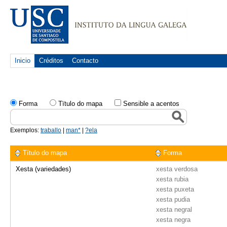
Inicio
Créditos
Contacto
Forma
Tïtulo do mapa
Sensible a acentos
Exemplos:
traballo
|
man*
|
?ela
Título do mapa
Forma
Xesta (variedades)
xesta verdosa
xesta rubia
xesta puxeta
xesta pudia
xesta negral
xesta negra