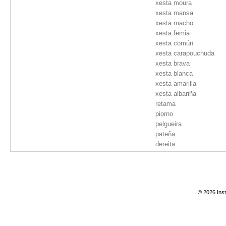
xesta moura
xesta mansa
xesta macho
xesta femia
xesta común
xesta carapouchuda
xesta brava
xesta blanca
xesta amarilla
xesta albariña
retama
piorno
pelgueira
pateña
dereita
© 2026 Inst