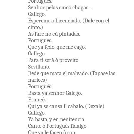
Portugues
.
Senhor
pelas
cinco
chagas
...
Gallego
.
Espereme
o
Licenciado
,
(
Dale
con
el
cinto
.
)
As
fare
no
cù
pintadas
.
Portugues
.
Que
ya
fedo
,
que
me
cago
.
Gallego
.
Para
ti
serà
ò
proveito
.
Sevillano
.
Jiede
que
mata
el
malvado
.
(
Tapase
las
narices
)
Portugués
.
Basta
ya
senhor
Galego
.
Francés
.
Qui
ya
se
cansa
il
cabalo
.
(
Dexale
)
Gallego
.
Ya
basta
,
y
en
penitencia
Cante
ò
Portugués
fidalgo
Que
ya
le
facen
ò
son