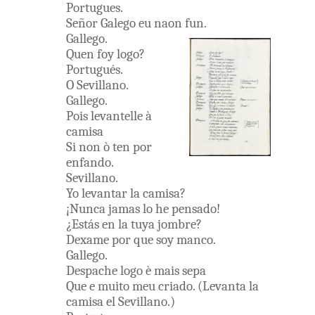
Portugues
.
Señor
Galego
eu
naon
fun
.
Gallego
.
Quen
foy
logo
?
Portugués
.
O
Sevillano
.
Gallego
.
Pois
levantelle
à
camisa
Si
non
ò
ten
por
enfando
.
Sevillano
.
Yo
levantar
la
camisa
?
¡
Nunca
jamas
lo
he
pensado
!
¿
Estás
en
la
tuya
jombre
?
Dexame
por que
soy
manco
.
Gallego
.
Despache
logo
è
mais
sepa
Que
e
muito
meu
criado
.
(
Levanta
la
camisa
el
Sevillano
.
)