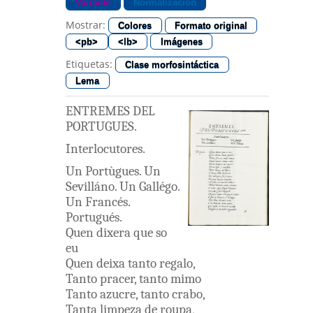
Variante
Normalización
Mostrar:
Colores
Formato original
<pb>
<lb>
Imágenes
Etiquetas:
Clase morfosintáctica
Lema
ENTREMES
DEL
PORTUGUES
.
Interlocutores
.
Un
Portùgues
.
Un
Sevilláno
.
Un
Gallégo
.
Un
Francés
.
Portugués
.
Quen
dixera
que
so
eu
Quen
deixa
tanto
regalo
,
Tanto
pracer
,
tanto
mimo
Tanto
azucre
,
tanto
crabo
,
Tanta
limpeza
de
roupa
,