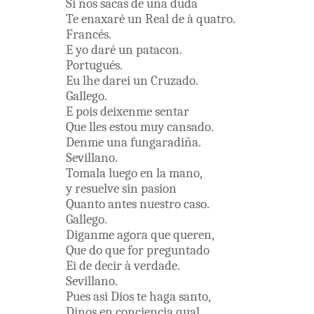
Si
nos
sacas
de
una
duda
Te
enaxaré
un
Real
de
à
quatro
.
Francés
.
E
yo
daré
un
patacon
.
Portugués
.
Eu
lhe
darei
un
Cruzado
.
Gallego
.
E
pois
deixenme
sentar
Que
lles
estou
muy
cansado
.
Denme
una
fungaradiña
.
Sevillano
.
Tomala
luego
en
la
mano
,
y
resuelve
sin
pasion
Quanto
antes
nuestro
caso
.
Gallego
.
Diganme
agora
que
queren
,
Que
do
que
for
preguntado
Ei
de
decir
à
verdade
.
Sevillano
.
Pues
asi
Dios
te
haga
santo
,
Dinos
en
conciencia
qual