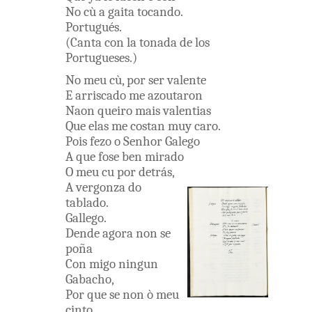
No
cù
a
gaita
tocando
.
Portugués
.
(
Canta
con
la
tonada
de
los
Portugueses
.
)
No
meu
cù
,
por
ser
valente
E
arriscado
me
azoutaron
Naon
queiro
mais
valentias
Que
elas
me
costan
muy
caro
.
Pois
fezo
o
Senhor
Galego
A
que
fose
ben
mirado
O
meu
cu
por
detrás
,
A
vergonza
do
tablado
.
Gallego
.
Dende
agora
non
se
poña
Con migo
ningun
Gabacho
,
Por que
se
non
ò
meu
cinto