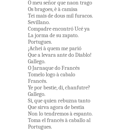
O
meu
señor
que
naon
trago
Os
bragoes
,
è
à
camisa
Tei
mais
de
dous
mil
furacos
.
Sevillano
.
Compadre
encontró
Ucé
ya
La
jorma
de
su
zapato
.
Portugues
.
¡
Achei
à
quem
me
parió
Que
a
levara
ante
do
Diablo
!
Gallego
.
O
Jarnaque
do
Francés
Tomelo
logo
à
cabalo
Francés
.
Ye
por
bestie
,
di
,
chanfutre
?
Gallego
.
Si
,
que
quien
rebuzna
tanto
Que
sirva
agora
de
bestia
Non
lo
tendremos
à
espanto
.
Toma
el
francés
à
caballo
al
Portugues
.