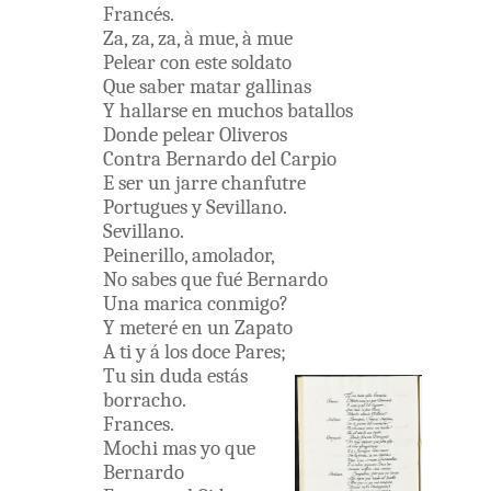
Francés
.
Za
,
za
,
za
,
à
mue
,
à
mue
Pelear
con
este
soldato
Que
saber
matar
gallinas
Y
hallarse
en
muchos
batallos
Donde
pelear
Oliveros
Contra
Bernardo
del
Carpio
E
ser
un
jarre
chanfutre
Portugues
y
Sevillano
.
Sevillano
.
Peinerillo
,
amolador
,
No
sabes
que
fué
Bernardo
Una
marica
conmigo
?
Y
meteré
en
un
Zapato
A
ti
y
á
los
doce
Pares
;
Tu
sin
duda
estás
borracho
.
Frances
.
Mochi
mas
yo
que
Bernardo