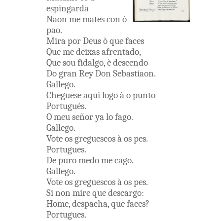
espingarda
Naon
me
mates
con
ò
pao
.
Mira
por
Deus
ò
que
faces
Que
me
deixas
afrentado
,
Que
sou
fidalgo
,
è
descendo
Do
gran
Rey
Don
Sebastiaon
.
Gallego
.
Cheguese
aqui
logo
à o
punto
Portugués
.
O
meu
señor
ya
lo
fago
.
Gallego
.
Vote
os
greguescos
à os
pes
.
Portugues
.
De
puro
medo
me
cago
.
Gallego
.
Vote
os
greguescos
à os
pes
.
Si
non
mire
que
descargo
:
Home
,
despacha
,
que
faces
?
Portugues
.