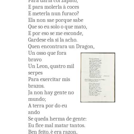
Para
darla
col
zapato
,
E
para
molerla
à
coces
E
meterla
nun
furaco
?
Ela
non
sae
porque
sabe
Que
so
eu
solo
o
que
mato
,
E
por
eso
se
me
esconde
,
Gardese
ela
si
la
acho
.
Quen
encontrara
un
Dragon
,
Un
osso
que
fora
bravo
Un
Leon
,
quatro
mil
serpes
Para
exercitar
mis
brazos
.
Ja
non
hay
gente
no
mundo
;
A
terra
por
do
eu
ando
Se
queda
herma
de
gente
:
Eu
fice
mal
matar
tantos
.
Ben
feito
,
è
era
razon
,