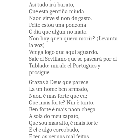
Asi
tudo
irá
barato
,
Que
esta
gentiña
miuda
Naon
sirve
si non
de
gasto
.
Feito
estou
una
ponzoña
O
dia
que
algun
no
mato
.
Non
hay
quen
quera
morir
?
(
Levanta
la
voz
)
Venga
logo
que
aqui
aguardo
.
Sale
el
Sevillano
que
se
paseará
por
el
Tablado
:
mirale
el
Portugues
y
prosigue
.
Grazas
à
Deus
que
parece
La
un
home
ben
armado
,
Naon
è
mas
forte
que
eu
;
Que
mais
forte
?
Nin
è
tanto
.
Ben
forte
è
mais
naon
chega
A
sola
do
meu
zapato
,
Que
sou
mas
alto
,
è
mais
forte
E
el
e
algo
corcobado
,
E
ten
as
pernas
mal
feitas