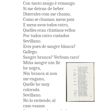
Con
tanto
zango
è
remango
.
Si
me
deiran
de
beber
Dixerales
com me
chamo
,
Como
se
chaman
meus
pais
E
meus
avos
todos
catro
,
Quelles
eran
chistiaos
vellos
Por
tudos
catro
custados
Sevillano
.
Eres
pues
de
sangre
blanca
?
Gallego
.
Sangre
branca
?
Verbum
caro
!
Miña
sangre
nin
lle
he
negra
,
Nin
branca
si
non
me
engano
,
Quelle
he
muy
colorada
Sevillano
.
No
lo
entiende
,
al
caso
vamos
: