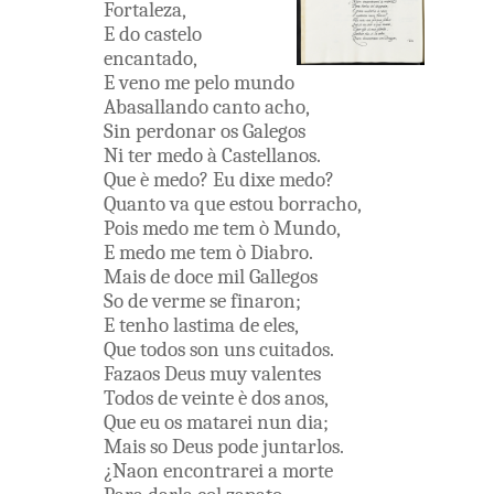
Fortaleza
,
E
do
castelo
encantado
,
E
veno me
pelo
mundo
Abasallando
canto
acho
,
Sin
perdonar
os
Galegos
Ni
ter
medo
à
Castellanos
.
Que
è
medo
?
Eu
dixe
medo
?
Quanto
va
que
estou
borracho
,
Pois
medo
me
tem
ò
Mundo
,
E
medo
me
tem
ò
Diabro
.
Mais
de
doce
mil
Gallegos
So
de
verme
se
finaron
;
E
tenho
lastima
de
eles
,
Que
todos
son
uns
cuitados
.
Fazaos
Deus
muy
valentes
Todos
de
veinte
è
dos
anos
,
Que
eu
os
matarei
nun
dia
;
Mais
so
Deus
pode
juntarlos
.
¿
Naon
encontrarei
a
morte