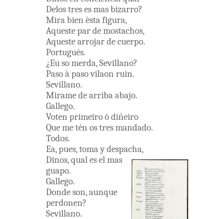
Delos
tres
es
mas
bizarro
?
Mira
bien
èsta
figura
,
Aqueste
par
de
mostachos
,
Aqueste
arrojar
de
cuerpo
.
Portugués
.
¿
Eu
so
merda
,
Sevillano
?
Paso
à
paso
vilaon
ruin
.
Sevillano
.
Mirame
de
arriba
abajo
.
Gallego
.
Voten
primeiro
ò
diñeiro
Que
me
tén
os
tres
mandado
.
Todos
.
Ea
,
pues
,
toma
y
despacha
,
Dinos
,
qual
es
el
mas
guapo
.
Gallego
.
Donde
son
,
aunque
perdonen
?
Sevillano
.