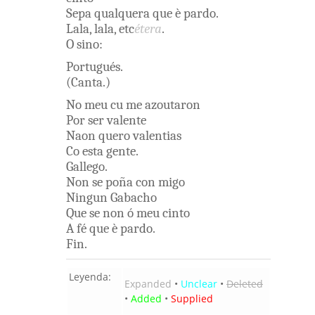
Sepa
qualquera
que
è
pardo
.
Lala
,
lala
,
etc
étera
.
O
sino
:
Portugués
.
(
Canta
.
)
No
meu
cu
me
azoutaron
Por
ser
valente
Naon
quero
valentias
Co esta
gente
.
Gallego
.
Non
se
poña
con migo
Ningun
Gabacho
Que
se
non
ó
meu
cinto
A
fé
que
è
pardo
.
Fin
.
Leyenda:
Expanded
•
Unclear
•
Deleted
•
Added
•
Supplied