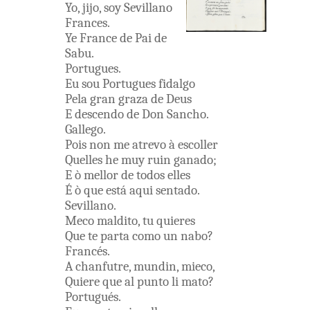
Yo
,
jijo
,
soy
Sevillano
Frances
.
Ye
France
de
Pai
de
Sabu
.
Portugues
.
Eu
sou
Portugues
fidalgo
Pela
gran
graza
de
Deus
E
descendo
de
Don
Sancho
.
Gallego
.
Pois
non
me
atrevo
à
escoller
Quelles
he
muy
ruin
ganado
;
E
ò
mellor
de
todos
elles
É
ò
que
está
aqui
sentado
.
Sevillano
.
Meco
maldito
,
tu
quieres
Que
te
parta
como
un
nabo
?
Francés
.
A
chanfutre
,
mundin
,
mieco
,
Quiere
que
al
punto
li
mato
?
Portugués
.