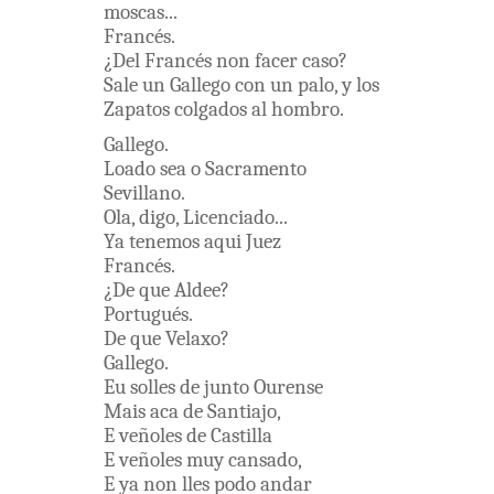
moscas
...
Francés
.
¿
Del
Francés
non
facer
caso
?
Sale
un
Gallego
con
un
palo
,
y
los
Zapatos
colgados
al
hombro
.
Gallego
.
Loado
sea
o
Sacramento
Sevillano
.
Ola
,
digo
,
Licenciado
...
Ya
tenemos
aqui
Juez
Francés
.
¿
De
que
Aldee
?
Portugués
.
De
que
Velaxo
?
Gallego
.
Eu
solles
de
junto
Ourense
Mais
aca
de
Santiajo
,
E
veñoles
de
Castilla
E
veñoles
muy
cansado
,
E
ya
non
lles
podo
andar