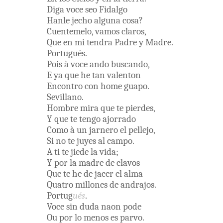
Diga
voce
seo
Fidalgo
Hanle
jecho
alguna
cosa
?
Cuentemelo
,
vamos
claros
,
Que
en
mi
tendra
Padre
y
Madre
.
Portugués
.
Pois
à
voce
ando
buscando
,
E
ya
que
he
tan
valenton
Encontro
con
home
guapo
.
Sevillano
.
Hombre
mira
que
te
pierdes
,
Y
que
te
tengo
ajorrado
Como
à
un
jarnero
el
pellejo
,
Si
no
te
juyes
al
campo
.
A
ti
te
jiede
la
vida
;
Y
por
la
madre
de
clavos
Que
te
he
de
jacer
el
alma
Quatro
millones
de
andrajos
.
Portug
ués
.
Voce
sin
duda
naon
pode
Ou
por lo
menos
es
parvo
.