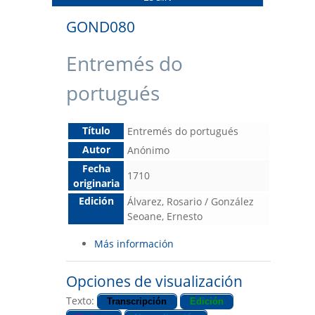
GOND080
Entremés do
portugués
Título
Entremés do portugués
Autor
Anónimo
Fecha
1710
originaria
Edición
Álvarez, Rosario / González
Seoane, Ernesto
Más información
Opciones de visualización
Texto:
Transcripción
Edición