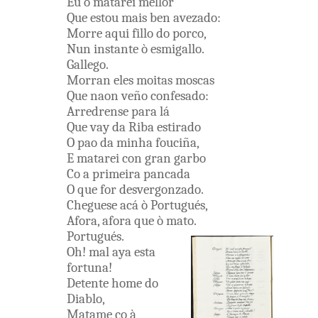
Eu
o
matarei
mellor
Que
estou
mais
ben
avezado
:
Morre
aqui
fillo
do
porco
,
Nun
instante
ò
esmigallo
.
Gallego
.
Morran
eles
moitas
moscas
Que
naon
veño
confesado
:
Arredrense
para lá
Que
vay
da Riba
estirado
O
pao
da
minha
fouciña
,
E
matarei
con
gran
garbo
Co a
primeira
pancada
O
que
for
desvergonzado
.
Cheguese
acá
ò
Portugués
,
Afora
,
afora
que
ò
mato
.
Portugués
.
Oh
!
mal
aya
esta
fortuna
!
Detente
home
do
Diablo
,
Matame
co
à