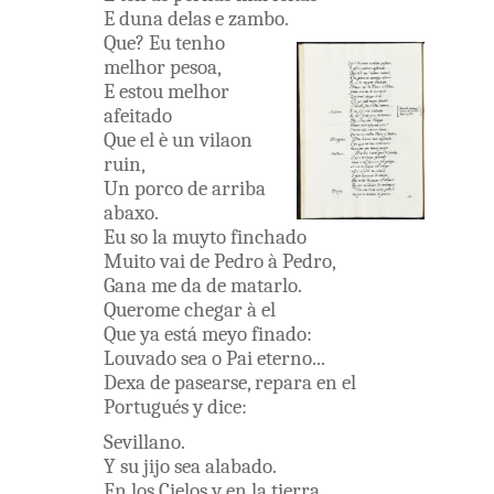
E
duna
delas
e
zambo
.
Que
?
Eu
tenho
melhor
pesoa
,
E
estou
melhor
afeitado
Que
el
è
un
vilaon
ruin
,
Un
porco
de
arriba
abaxo
.
Eu
so
la
muyto
finchado
Muito
vai
de
Pedro
à
Pedro
,
Gana
me
da
de
matarlo
.
Querome
chegar
à
el
Que
ya
está
meyo
finado
:
Louvado
sea
o
Pai
eterno
...
Dexa
de
pasearse
,
repara
en
el
Portugués
y
dice
:
Sevillano
.
Y
su
jijo
sea
alabado
.
En
los
Cielos
y
en
la
tierra
.