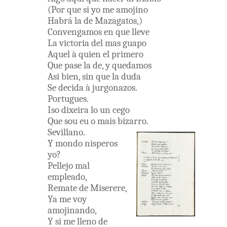
(
Por que
si
yo
me
amojino
Habrá
la
de
Mazagatos
,
)
Convengamos
en
que
lleve
La
victoria
del
mas
guapo
Aquel
à
quien
el
primero
Que
pase
la
de
,
y
quedamos
Asi
bien
,
sin
que
la
duda
Se
decida
à
jurgonazos
.
Portugues
.
Iso
dixeira lo
un
cego
Que
sou
eu
o
mais
bizarro
.
Sevillano
.
Y
mondo
nisperos
yo
?
Pellejo
mal
empleado
,
Remate
de
Miserere
,
Ya
me
voy
amojinando
,
Y
si
me
lleno
de