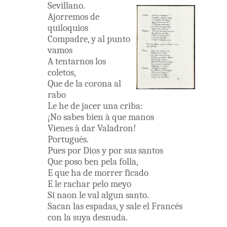
Sevillano
.
Ajorremos
de
quiloquios
Compadre
,
y
al
punto
vamos
A
tentarnos
los
coletos
,
Que
de
la
corona
al
rabo
Le
he
de
jacer
una
criba
:
¡
No
sabes
bien
à
que
manos
Vienes
à
dar
Valadron
!
Portugués
.
Pues
por
Dios
y
por
sus
santos
Que
poso
ben
pela
folla
,
E
que
ha
de
morrer
ficado
E
le
rachar
pelo
meyo
Si
naon
le
val
algun
santo
.
Sacan
las
espadas
,
y
sale
el
Francés
con
la
suya
desnuda
.