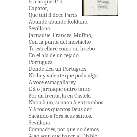
E
mas
quel
Cid
Capator
,
Que
tuti
li
doce
Pares
Abunde
abunde
Roldano
.
Sevillano
.
Jarnaque
,
Frances
,
Mufino
,
Con
la
punta
del
mostacho
Te
estrellaré
como
un
huebo
En
el
ala
de
un
tejado
.
Portugués
.
Donde
fica
un
Portugués
No
hay
valente
que
poda
algo
.
A
voce
esmagallarey
E
à o
Jarnaque
outro
tanto
For
da
frenta
,
la
en
Castela
Naon
à
un
,
si naon
à
entrambos
.
Y
à
todos
quantos
Deus
der
Sacando
à
fora
seus
santos
.
Sevillano
.
Compadres
,
por
que
no
demos
Algo
aqui
que
hacer
al
Diablo