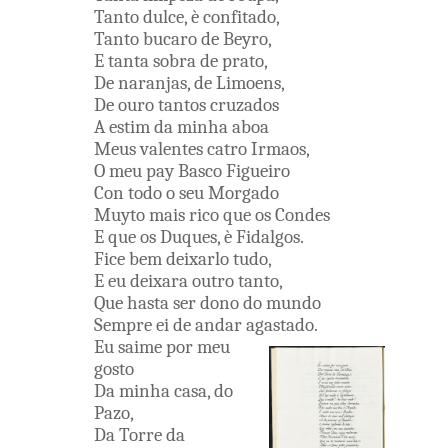
Tanto
dulce
,
è
confitado
,
Tanto
bucaro
de
Beyro
,
E
tanta
sobra
de
prato
,
De
naranjas
,
de
Limoens
,
De
ouro
tantos
cruzados
A
estim
da
minha
aboa
Meus
valentes
catro
Irmaos
,
O
meu
pay
Basco
Figueiro
Con
todo
o
seu
Morgado
Muyto
mais
rico
que
os
Condes
E
que
os
Duques
,
è
Fidalgos
.
Fice
bem
deixarlo
tudo
,
E
eu
deixara
outro
tanto
,
Que
hasta
ser
dono
do
mundo
Sempre
ei
de
andar
agastado
.
Eu
saime
por
meu
gosto
Da
minha
casa
,
do
Pazo
,
Da
Torre
da