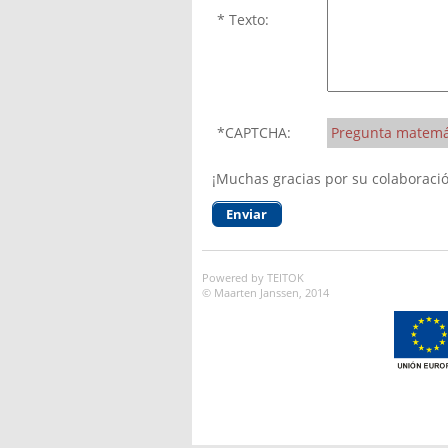
* Texto:
Pregunta matemát
*CAPTCHA:
¡Muchas gracias por su colaboraci
Powered by TEITOK
© Maarten Janssen, 2014