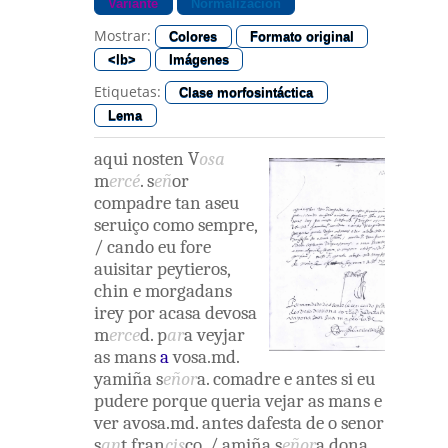
Variante
Normalización
Mostrar:
Colores
Formato original
<lb>
Imágenes
Etiquetas:
Clase morfosintáctica
Lema
aqui
nosten
V
osa
m
ercé
.
s
eñ
or
compadre
tan
aseu
seruiço
como
sempre
,
/
cando
eu
fore
auisitar
peytieros
,
chin
e
morgadans
irey
por acasa
devosa
m
erce
d
.
p
ar
a
veyjar
as
mans
a
vosa.md
.
yamiña
s
eñor
a
.
comadre
e
antes
si
eu
pudere
porque
queria
vejar
as
mans
e
ver
avosa.md
.
antes
dafesta
de o
senor
s
an
t
fran
cis
co
,
/
amiña
s
eñor
a
dona