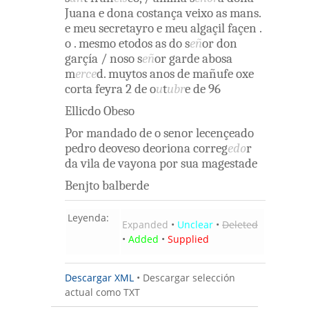
Juana
e
dona
costança
veixo
as
mans
.
e
meu
secretayro
e
meu
algaçil
façen
.
o
.
mesmo
etodos
as
do
s
eñ
or
don
garçía
/
noso
s
eñ
or
garde
abosa
m
erce
d
.
muytos
anos
de
mañufe
oxe
corta
feyra
2
de
o
u
t
ubr
e
de
96
Ellicdo
Obeso
Por
mandado
de o
senor
lecençeado
pedro
deoveso
deoriona
correg
edo
r
da
vila
de
vayona
por
sua
magestade
Benjto
balberde
Leyenda:
Expanded
•
Unclear
•
Deleted
•
Added
•
Supplied
Descargar XML
•
Descargar selección
actual como TXT