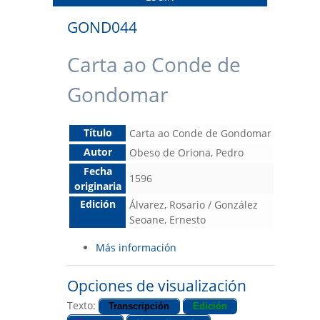
GOND044
Carta ao Conde de
Gondomar
Título
Carta ao Conde de Gondomar
Autor
Obeso de Oriona, Pedro
Fecha
1596
originaria
Edición
Álvarez, Rosario / González
Seoane, Ernesto
Más información
Opciones de visualización
Texto:
Transcripción
Edición