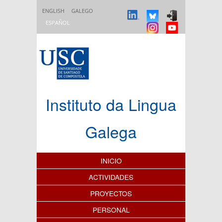
Pasar al contenido principal
ENGLISH
GALEGO
ESPAÑOL
Instituto da Lingua
Galega
Índice de contenidos
INICIO
ACTIVIDADES
PROYECTOS
PERSONAL