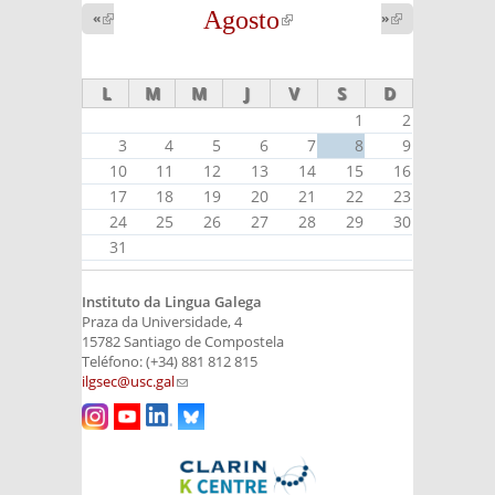
Agosto
(link is
«
(link is
»
(link is
external)
external)
external)
L
M
M
J
V
S
D
1
2
3
4
5
6
7
8
9
10
11
12
13
14
15
16
17
18
19
20
21
22
23
24
25
26
27
28
29
30
31
Instituto da Lingua Galega
Praza da Universidade, 4
15782 Santiago de Compostela
Teléfono: (+34) 881 812 815
ilgsec@usc.gal
(link sends e-mail)