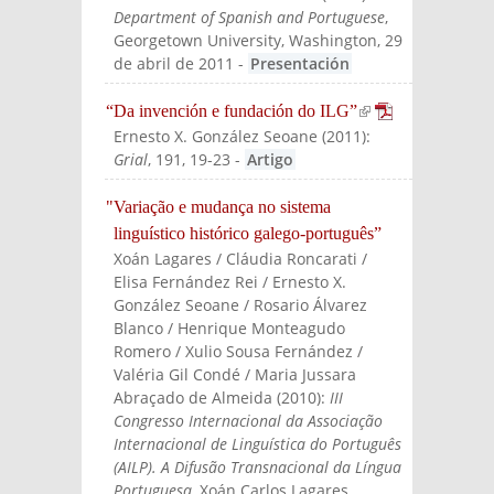
Department of Spanish and Portuguese
,
Georgetown University, Washington, 29
de abril de 2011
-
Presentación
“Da invención e fundación do ILG”
(link is
Ernesto X. González Seoane
(
2011
):
externa
Grial
, 191, 19-23
-
Artigo
l)
"Variação e mudança no sistema
linguístico histórico galego-português”
Xoán Lagares / Cláudia Roncarati /
Elisa Fernández Rei / Ernesto X.
González Seoane / Rosario Álvarez
Blanco / Henrique Monteagudo
Romero / Xulio Sousa Fernández /
Valéria Gil Condé / Maria Jussara
Abraçado de Almeida
(
2010
):
III
Congresso Internacional da Associação
Internacional de Linguística do Português
(AILP). A Difusão Transnacional da Língua
Portuguesa
, Xoán Carlos Lagares