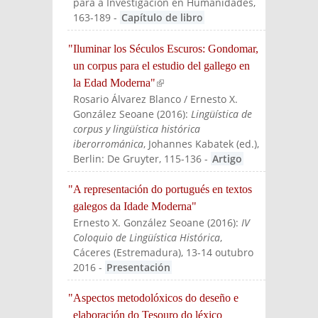
para a Investigación en Humanidades
,
163-189
-
Capítulo de libro
"Iluminar los Séculos Escuros: Gondomar,
un corpus para el estudio del gallego en
la Edad Moderna"
(link is external)
Rosario Álvarez Blanco / Ernesto X.
González Seoane
(
2016
):
Lingüística de
corpus y lingüística histórica
iberorrománica
, Johannes Kabatek (ed.)
,
Berlin: De Gruyter
, 115-136
-
Artigo
"A representación do portugués en textos
galegos da Idade Moderna"
Ernesto X. González Seoane
(
2016
):
IV
Coloquio de Lingüística Histórica
,
Cáceres (Estremadura), 13-14 outubro
2016
-
Presentación
"Aspectos metodolóxicos do deseño e
elaboración do Tesouro do léxico