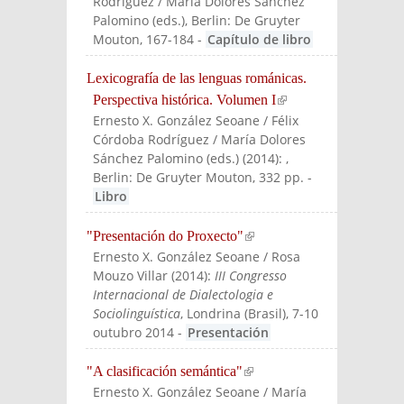
Rodríguez / María Dolores Sánchez
Palomino (eds.)
, Berlin: De Gruyter
Mouton
, 167-184
-
Capítulo de libro
Lexicografía de las lenguas románicas.
Perspectiva histórica. Volumen I
(link is
Ernesto X. González Seoane / Félix
external)
Córdoba Rodríguez / María Dolores
Sánchez Palomino (eds.)
(
2014
):
,
Berlin: De Gruyter Mouton
, 332 pp.
-
Libro
"Presentación do Proxecto"
(link is external)
Ernesto X. González Seoane / Rosa
Mouzo Villar
(
2014
):
III Congresso
Internacional de Dialectologia e
Sociolinguística
, Londrina (Brasil), 7-10
outubro 2014
-
Presentación
"A clasificación semántica"
(link is external)
Ernesto X. González Seoane / María