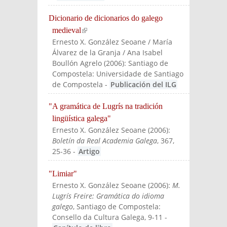
Dicionario de dicionarios do galego
medieval
(link is external)
Ernesto X. González Seoane / María
Álvarez de la Granja / Ana Isabel
Boullón Agrelo
(
2006
):
Santiago de
Compostela: Universidade de Santiago
de Compostela
-
Publicación del ILG
"A gramática de Lugrís na tradición
lingüística galega"
Ernesto X. González Seoane
(
2006
):
Boletín da Real Academia Galega
, 367,
25-36
-
Artigo
"Limiar"
Ernesto X. González Seoane
(
2006
):
M.
Lugrís Freire: Gramática do idioma
galego
, Santiago de Compostela:
Consello da Cultura Galega
, 9-11
-