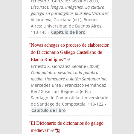
Ernesto X. González Seoane
(
2009
):
Discursos, lengua, imágenes. La cultura
gallega en paradigmas plurales
, Vázquez
Villanueva, Graciana (ed.)
, Buenos
Aires: Universidad de Buenos Aires
,
113-145
-
Capítulo de libro
"Novas achegas ao proceso de elaboración
do Diccionario Gallego-Castellano de
Eladio Rodríguez"
(link is external)
Ernesto X. González Seoane
(
2008
):
Cada palabra pesaba, cada palabra
medía. Homenaxe a Antón Santamarina
,
Mercedes Brea / Francisco Fernández
Rei / Xosé Luís Regueira (eds.)
,
Santiago de Compostela: Universidade
de Santiago de Compostela
, 113-122
-
Capítulo de libro
"El Dicionario de dicionarios do galego
medieval"
(link is external)