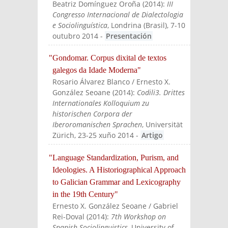
Beatriz Domínguez Oroña
(
2014
):
III
Congresso Internacional de Dialectologia
e Sociolinguística
, Londrina (Brasil), 7-10
outubro 2014
-
Presentación
"Gondomar. Corpus dixital de textos
galegos da Idade Moderna"
Rosario Álvarez Blanco / Ernesto X.
González Seoane
(
2014
):
Codili3. Drittes
Internationales Kolloquium zu
historischen Corpora der
Iberoromanischen Sprachen
, Universität
Zürich, 23-25 xuño 2014
-
Artigo
"Language Standardization, Purism, and
Ideologies. A Historiographical Approach
to Galician Grammar and Lexicography
in the 19th Century"
Ernesto X. González Seoane / Gabriel
Rei-Doval
(
2014
):
7th Workshop on
Spanish Sociolinguistics
, University of