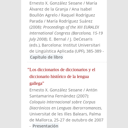
Ernesto X. González Seoane / María
Álvarez de la Granja / Ana Isabel
Boullón Agrelo / Raquel Rodríguez
Parada / María Rodríguez Suárez
(
2008
):
Proceedings of the XIII EURALEX
International Congress (Barcelona, 15-19
July 2008)
, E. Bernal / J. DeCesaris
(eds.)
, Barcelona: Institut Universitari
de Lingüística Aplicada (UPF)
, 385-389
-
Capítulo de libro
"Los diccionarios de diccionarios y el
diccionario histórico de la lengua
gallega"
Ernesto X. González Seoane / Antón
Santamarina Fernández
(
2007
):
Coloquio Internacional sobre Corpus
Diacrónicos en Lenguas Iberorromances
,
Universitat de les Illes Balears, Palma
de Mallorca, 25-27 de outubro de 2007
-
Presentación