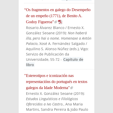
“Os fragmentos en galego do Desempeño
de un empeño (1771), de Benito A.
Godoy Figueroa”
(link is external)
Rosario Álvarez Blanco / Ernesto X.
González Seoane
(
2019
):
Non haberá
illa, pero hai o nome. Homenaxe a Antón
Palacio
, Xosé A. Fernández Salgado /
Aquilino S. Alonso Núñez (eds.)
, Vigo:
Servizo de Publicación da
Universidade
, 55-72
-
Capítulo de
libro
"Estereotipos e iconización nas
representacións do portugués en textos
galegos da Idade Moderna"
(link is external)
Ernesto X. González Seoane
(
2019
):
Estudos Linguísticos e Filológicos
Oferecidos a Ivo Castro.
, Ana Maria
Martins, Sandra Pereira & João Paulo