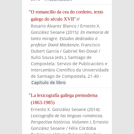
"O romancillo da cea do cordeiro, texto
galego do século XVII"
(link is external)
Rosario Álvarez Blanco / Ernesto X.
González Seoane
(
2015
):
En memoria de
tanto miragre. Estudos dedicados ó
profesor David Mackenzie
, Francisco
Dubert García / Gabriel Rei-Doval /
Xulio Sousa (eds.)
, Santiago de
Compostela: Servizo de Publicacións e
Intercambio Científico da Universidade
de Santiago de Compostela
, 21-40
-
Capítulo de libro
"La lexicografía gallega premoderna
(1863-1985)
Ernesto X. González Seoane
(
2014
):
Lexicografía de las lenguas románicas.
Perspectiva histórica. Volumen I
, Ernesto
González Seoane / Félix Córdoba