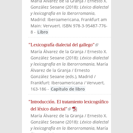
María Álvarez de la Granja / Ernesto X.
González Seoane
(
2018
):
Léxico dialectal
y lexicografía en la Iberorromania
,
Madrid: Iberoamericana, Frankfurt am
Main: Vervuert. ISBN 978-3-95487-776-
8
-
Libro
"Lexicografía dialectal del gallego"
(link is
María Álvarez de la Granja / Ernesto X.
external
González Seoane
(
2018
):
Léxico dialectal
)
y lexicografía en la Iberorromania
, María
Álvarez de la Granja / Ernesto
González Seoane (eds.)
, Madrid /
Frankfurt: Iberoamericana / Vervuert
,
163-186
-
Capítulo de libro
"Introducción. El tratamiento lexicográfico
del léxico dialectal"
(link is external)
María Álvarez de la Granja / Ernesto X.
González Seoane
(
2018
):
Léxico dialectal
y lexicografía en la Iberorromania
, María