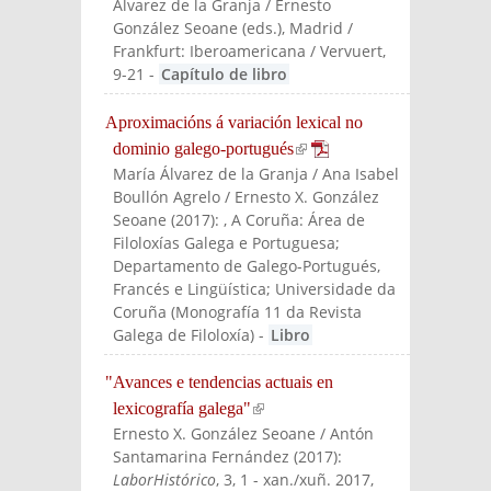
Álvarez de la Granja / Ernesto
González Seoane (eds.)
, Madrid /
Frankfurt: Iberoamericana / Vervuert
,
9-21
-
Capítulo de libro
Aproximacións á variación lexical no
dominio galego-portugués
(link is external)
María Álvarez de la Granja / Ana Isabel
Boullón Agrelo / Ernesto X. González
Seoane
(
2017
):
, A Coruña: Área de
Filoloxías Galega e Portuguesa;
Departamento de Galego-Portugués,
Francés e Lingüística; Universidade da
Coruña (Monografía 11 da Revista
Galega de Filoloxía)
-
Libro
"Avances e tendencias actuais en
lexicografía galega"
(link is external)
Ernesto X. González Seoane / Antón
Santamarina Fernández
(
2017
):
LaborHistórico
, 3, 1 - xan./xuñ. 2017,