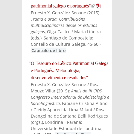
patrimonial galego e portugués"
(link is
Ernesto X. González Seoane
(
2015
):
external)
Trama e urda. Contribucións
multidisciplinares desde os estudos
galegos
, Olga Castro / María Liñeira
(eds.)
, Santiago de Compostela:
Consello da Cultura Galega
, 45-60
-
Capítulo de libro
"O Tesouro do Léxico Patrimonial Galega
e Português. Metodologia,
desenvolvimento e resultados"
Ernesto X. González Seoane / Rosa
Mouzo Villar
(
2015
):
Anais do III CIDS.
Congresso Internacional de Dialetologia e
Sociolinguística
, Fabiane Cristina Altino
/ Gleidy Aparecida Lima Milani / Rosa
Evangelina de Santana Belli Rodrigues
(orgs.)
, Londrina - Paraná:
Universidade Estadual de Londrina
,