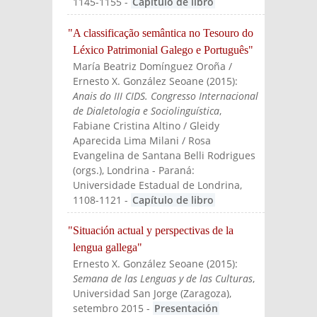
1145-1155
-
Capítulo de libro
"A classificação semântica no Tesouro do
Léxico Patrimonial Galego e Português"
María Beatriz Domínguez Oroña /
Ernesto X. González Seoane
(
2015
):
Anais do III CIDS. Congresso Internacional
de Dialetologia e Sociolinguística
,
Fabiane Cristina Altino / Gleidy
Aparecida Lima Milani / Rosa
Evangelina de Santana Belli Rodrigues
(orgs.)
, Londrina - Paraná:
Universidade Estadual de Londrina
,
1108-1121
-
Capítulo de libro
"Situación actual y perspectivas de la
lengua gallega"
Ernesto X. González Seoane
(
2015
):
Semana de las Lenguas y de las Culturas
,
Universidad San Jorge (Zaragoza)
,
setembro 2015
-
Presentación