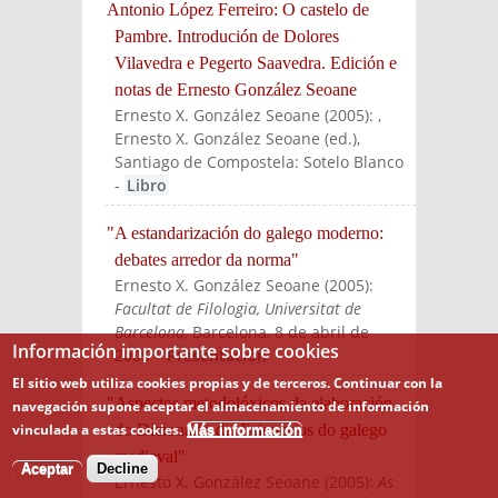
Antonio López Ferreiro: O castelo de
Pambre. Introdución de Dolores
Vilavedra e Pegerto Saavedra. Edición e
notas de Ernesto González Seoane
Ernesto X. González Seoane
(
2005
):
,
Ernesto X. González Seoane (ed.)
,
Santiago de Compostela: Sotelo Blanco
-
Libro
"A estandarización do galego moderno:
debates arredor da norma"
Ernesto X. González Seoane
(
2005
):
Facultat de Filologia, Universitat de
Barcelona
, Barcelona, 8 de abril de
Información importante sobre cookies
2005
-
Presentación
El sitio web utiliza cookies propias y de terceros. Continuar con la
"Aspectos metodolóxicos da elaboración
navegación supone aceptar el almacenamiento de información
vinculada a estas cookies.
do Dicionario de dicionarios do galego
Más información
medieval"
Aceptar
Decline
Ernesto X. González Seoane
(
2005
):
As