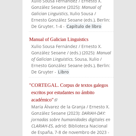
Xulio Sousa Fernández / Ernesto X.
González Seoane
(
2025
):
Manual of
Galician Linguistics
, Xulio Sousa /
Ernesto González Seoane (eds.)
, Berlin:
De Gruyter
, 1-4
-
Capítulo de libro
Manual of Galician Linguistics
Xulio Sousa Fernández / Ernesto X.
González Seoane / (eds.)
(
2025
):
Manual
of Galician Linguistics
, Sousa, Xulio /
Ernesto González Seoane (eds.)
, Berlin:
De Gruyter
-
Libro
"CORTEGAL. Corpus de textos galegos
escritos por estudantes no ámbito
académico"
(link is external)
María Álvarez de la Granja / Ernesto X.
González Seoane
(
2023
):
DARIAH-DAY:
jornadas sobre humanidades digitales en
CLARIAH-ES
, adrid: Biblioteca Nacional
de España, 7-8 de novembro de 2023
-