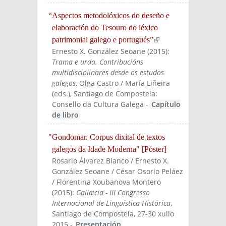
“Aspectos metodolóxicos do deseño e
elaboración do Tesouro do léxico
patrimonial galego e portugués”
(link is
Ernesto X. González Seoane
(
2015
):
external)
Trama e urda. Contribucións
multidisciplinares desde os estudos
galegos
, Olga Castro / María Liñeira
(eds.)
, Santiago de Compostela:
Consello da Cultura Galega
-
Capítulo
de libro
"Gondomar. Corpus dixital de textos
galegos da Idade Moderna" [Póster]
Rosario Álvarez Blanco / Ernesto X.
González Seoane / César Osorio Peláez
/ Florentina Xoubanova Montero
(
2015
):
Gallæcia - III Congresso
Internacional de Linguística Histórica
,
Santiago de Compostela, 27-30 xullo
2015
-
Presentación