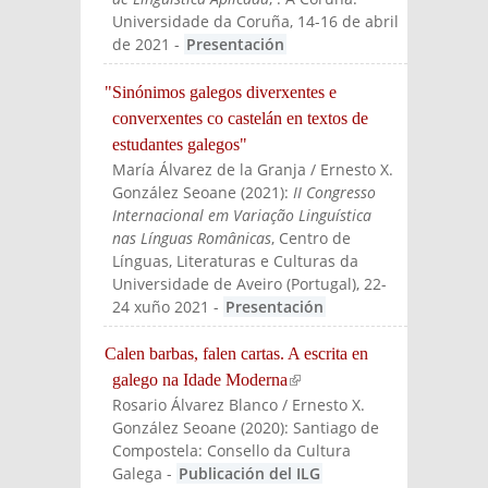
Universidade da Coruña, 14-16 de abril
de 2021
-
Presentación
"Sinónimos galegos diverxentes e
converxentes co castelán en textos de
estudantes galegos"
María Álvarez de la Granja / Ernesto X.
González Seoane
(
2021
):
II Congresso
Internacional em Variação Linguística
nas Línguas Românicas
, Centro de
Línguas, Literaturas e Culturas da
Universidade de Aveiro (Portugal), 22-
24 xuño 2021
-
Presentación
Calen barbas, falen cartas. A escrita en
galego na Idade Moderna
(link is external)
Rosario Álvarez Blanco / Ernesto X.
González Seoane
(
2020
):
Santiago de
Compostela: Consello da Cultura
Galega
-
Publicación del ILG