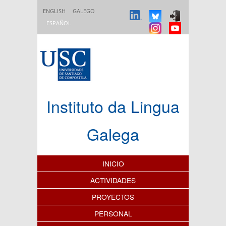
Pasar al contenido principal
ENGLISH
GALEGO
ESPAÑOL
Instituto da Lingua
Galega
Índice de contenidos
INICIO
ACTIVIDADES
PROYECTOS
PERSONAL