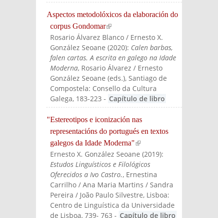
Aspectos metodolóxicos da elaboración do
corpus Gondomar
(link is external)
Rosario Álvarez Blanco / Ernesto X.
González Seoane
(
2020
):
Calen barbas,
falen cartas. A escrita en galego na Idade
Moderna
, Rosario Álvarez / Ernesto
González Seoane (eds.)
, Santiago de
Compostela: Consello da Cultura
Galega
, 183-223
-
Capítulo de libro
"Estereotipos e iconización nas
representacións do portugués en textos
galegos da Idade Moderna"
(link is external)
Ernesto X. González Seoane
(
2019
):
Estudos Linguísticos e Filológicos
Oferecidos a Ivo Castro.
, Ernestina
Carrilho / Ana Maria Martins / Sandra
Pereira / João Paulo Silvestre
, Lisboa:
Centro de Linguística da Universidade
de Lisboa
, 739- 763
-
Capítulo de libro