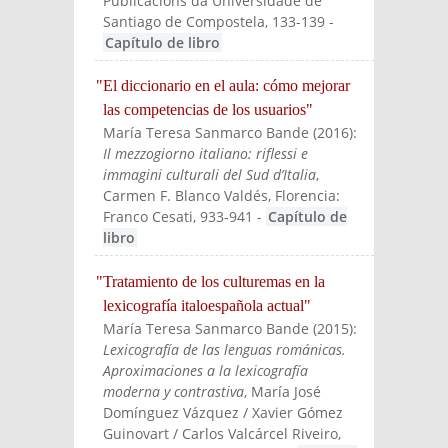
Publicacións da Universidade de
Santiago de Compostela
, 133-139
-
Capítulo de libro
"El diccionario en el aula: cómo mejorar
las competencias de los usuarios"
María Teresa Sanmarco Bande
(
2016
):
Il mezzogiorno italiano: riflessi e
immagini culturali del Sud d’Italia
,
Carmen F. Blanco Valdés
, Florencia:
Franco Cesati
, 933-941
-
Capítulo de
libro
"Tratamiento de los culturemas en la
lexicografía italoespañola actual"
María Teresa Sanmarco Bande
(
2015
):
Lexicografía de las lenguas románicas.
Aproximaciones a la lexicografía
moderna y contrastiva
, María José
Domínguez Vázquez / Xavier Gómez
Guinovart / Carlos Valcárcel Riveiro
,