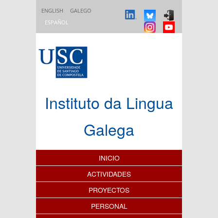
Pasar al contenido principal
ENGLISH
GALEGO
ESPAÑOL
Instituto da Lingua
Galega
Índice de contenidos
INICIO
ACTIVIDADES
PROYECTOS
PERSONAL