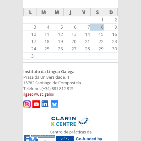
external)
L
M
M
J
V
S
D
1
2
3
4
5
6
7
8
9
10
11
12
13
14
15
16
17
18
19
20
21
22
23
24
25
26
27
28
29
30
31
Instituto da Lingua Galega
Praza da Universidade, 4
15782 Santiago de Compostela
Teléfono: (+34) 881 812 815
ilgsec@usc.gal
(link sends e-mail)
Centro de prácticas de