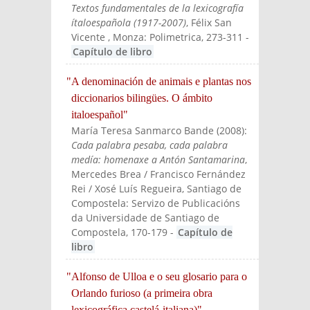
Textos fundamentales de la lexicografía
ítaloespañola (1917-2007)
, Félix San
Vicente
, Monza: Polimetrica
, 273-311
-
Capítulo de libro
"A denominación de animais e plantas nos
diccionarios bilingües. O ámbito
italoespañol"
María Teresa Sanmarco Bande
(
2008
):
Cada palabra pesaba, cada palabra
medía: homenaxe a Antón Santamarina
,
Mercedes Brea / Francisco Fernández
Rei / Xosé Luís Regueira
, Santiago de
Compostela: Servizo de Publicacións
da Universidade de Santiago de
Compostela
, 170-179
-
Capítulo de
libro
"Alfonso de Ulloa e o seu glosario para o
Orlando furioso (a primeira obra
lexicográfica castelá-italiana)"