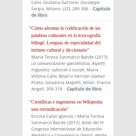
Calvi, Giuliana Garzone, Giuseppe
Sergio
, Milano: LED
, 289-306
-
Capítulo
de libro
"Cómo afrontar la codificación de las
palabras culturales en la lexicografía
bilingë. Lenguas de especialidad del
turismo cultural y diccionario"
María Teresa Sanmarco Bande
(
2017
):
La comunicazione specialistica. Aspetti
linguistici, culturali e sociali
, Maria
Vittoria Calvi, Beatriz Hernán-Gómez
Prieto, Giovanna Mapelli
, Milán: Franco
Angeli
, 309-318
-
Capítulo de libro
"Científicas e ingenieras en Wikipedia:
una reivindicación"
Encina Calvo Iglesias / María Teresa
Sanmarco Bande
(
2017
):
Actas del III
Congreso Internacional de Educación
Mediática y Competencia Digital. Media