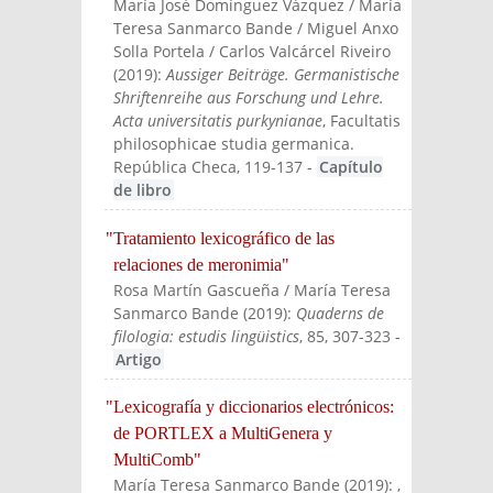
María José Domínguez Vázquez / María
Teresa Sanmarco Bande / Miguel Anxo
Solla Portela / Carlos Valcárcel Riveiro
(
2019
):
Aussiger Beiträge. Germanistische
Shriftenreihe aus Forschung und Lehre.
Acta universitatis purkynianae
, Facultatis
philosophicae studia germanica.
República Checa
, 119-137
-
Capítulo
de libro
"Tratamiento lexicográfico de las
relaciones de meronimia"
Rosa Martín Gascueña / María Teresa
Sanmarco Bande
(
2019
):
Quaderns de
filologia: estudis lingüistics
, 85, 307-323
-
Artigo
"Lexicografía y diccionarios electrónicos:
de PORTLEX a MultiGenera y
MultiComb"
María Teresa Sanmarco Bande
(
2019
):
,