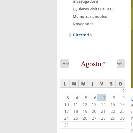
investigadora
¿Quieres visitar el ILG?
Memorias anuales
Novedades
Directorio
Agosto
(link is
«
(link is
»
(link 
external)
external
external)
L
M
M
J
V
S
D
1
2
3
4
5
6
7
8
9
10
11
12
13
14
15
16
17
18
19
20
21
22
23
24
25
26
27
28
29
30
31