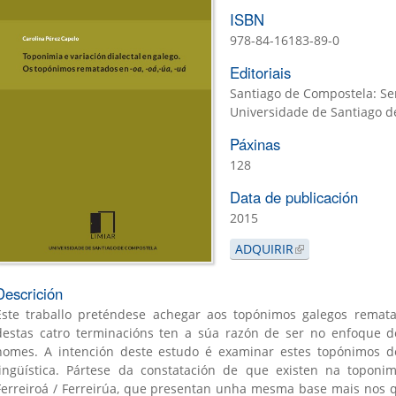
ISBN
978-84-16183-89-0
Editoriais
Santiago de Compostela: Ser
Universidade de Santiago 
Páxinas
128
is
Data de publicación
)
2015
ADQUIRIR
(LINK IS EXTERNA
Descrición
Este traballo preténdese achegar aos topónimos galegos rematad
destas catro terminacións ten a súa razón de ser no enfoque 
nomes. A intención deste estudo é examinar estes topónimos d
lingüística. Pártese da constatación de que existen na topon
Ferreiroá / Ferreirúa, que presentan unha mesma base mais nos q