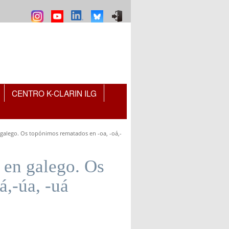
CENTRO K-CLARIN ILG
 galego. Os topónimos rematados en -oa, -oá,-
 en galego. Os
á,-úa, -uá