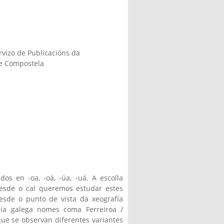
vizo de Publicacións da
de Compostela
L)
os en -oa, -oá, -úa, -uá. A escolla
desde o cal queremos estudar estes
esde o punto de vista da xeografía
imia galega nomes coma Ferreiroa /
ue se observan diferentes variantes