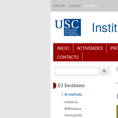
Pasar al contenido principal
ENGLISH
GALEGO
ESPAÑOL
Inst
Índice de contenidos
INICIO
ACTIVIDADES
PR
CONTACTO
Buscar
El Instituto
El Instituto
Historia
Biblioteca
Formación