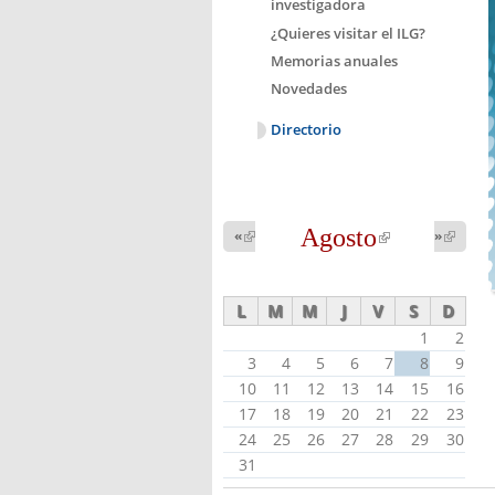
investigadora
¿Quieres visitar el ILG?
Memorias anuales
Novedades
Directorio
Agosto
(link is
«
(link is
»
(link 
external)
external
external)
L
M
M
J
V
S
D
1
2
3
4
5
6
7
8
9
10
11
12
13
14
15
16
17
18
19
20
21
22
23
24
25
26
27
28
29
30
31