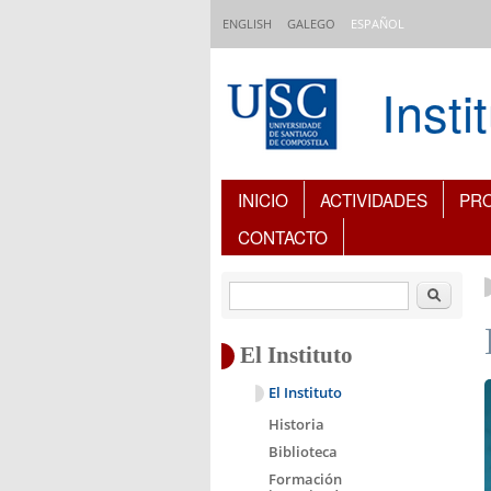
Pasar al contenido principal
ENGLISH
GALEGO
ESPAÑOL
Inst
Índice de contenidos
INICIO
ACTIVIDADES
PR
CONTACTO
Buscar
El Instituto
El Instituto
Historia
Biblioteca
Formación