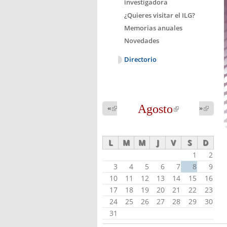
investigadora
¿Quieres visitar el ILG?
Memorias anuales
Novedades
Directorio
Agosto
(link is
«
(link is
»
(link 
external)
external
external)
L
M
M
J
V
S
D
1
2
3
4
5
6
7
8
9
10
11
12
13
14
15
16
17
18
19
20
21
22
23
24
25
26
27
28
29
30
31