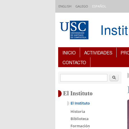
Pasar al contenido principal
ENGLISH
GALEGO
ESPAÑOL
Inst
Índice de contenidos
INICIO
ACTIVIDADES
PR
CONTACTO
Buscar
El Instituto
El Instituto
Historia
Biblioteca
Formación