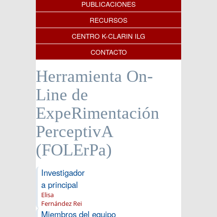
PUBLICACIONES
RECURSOS
CENTRO K-CLARIN ILG
CONTACTO
Herramienta On-
Line de
ExpeRimentación
PerceptivA
(FOLErPa)
Investigador
a principal
Elisa
Fernández Rei
Miembros del equipo