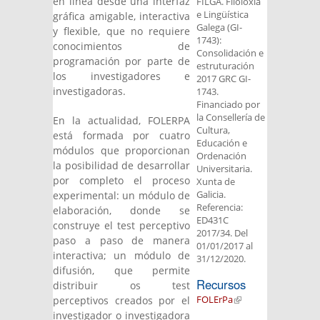
en línea desde una interfaz
FILGA. Filoloxía
e Lingüística
gráfica amigable, interactiva
Galega (GI-
y flexible, que no requiere
1743):
conocimientos de
Consolidación e
programación por parte de
estruturación
los investigadores e
2017 GRC GI-
investigadoras.
1743.
Financiado por
la Consellería de
En la actualidad, FOLERPA
Cultura,
está formada por cuatro
Educación e
módulos que proporcionan
Ordenación
la posibilidad de desarrollar
Universitaria.
por completo el proceso
Xunta de
Galicia.
experimental: un módulo de
Referencia:
elaboración, donde se
ED431C
construye el test perceptivo
2017/34. Del
paso a paso de manera
01/01/2017 al
interactiva; un módulo de
31/12/2020.
difusión, que permite
Recursos
distribuir os test
FOLErPa
(link is
perceptivos creados por el
external)
investigador o investigadora