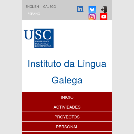
Pasar al contenido principal
ENGLISH
GALEGO
ESPAÑOL
Instituto da Lingua
Galega
Índice de contenidos
INICIO
ACTIVIDADES
PROYECTOS
PERSONAL