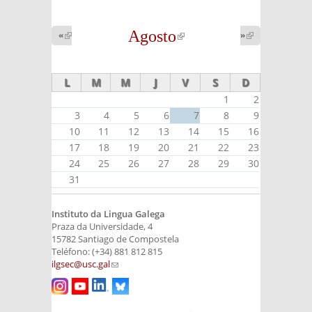
Agosto
(link is
«
(link is
»
(link is
external)
external)
external)
L
M
M
J
V
S
D
1
2
3
4
5
6
7
8
9
10
11
12
13
14
15
16
17
18
19
20
21
22
23
24
25
26
27
28
29
30
31
Instituto da Lingua Galega
Praza da Universidade, 4
15782 Santiago de Compostela
Teléfono: (+34) 881 812 815
ilgsec@usc.gal
(link sends e-mail)