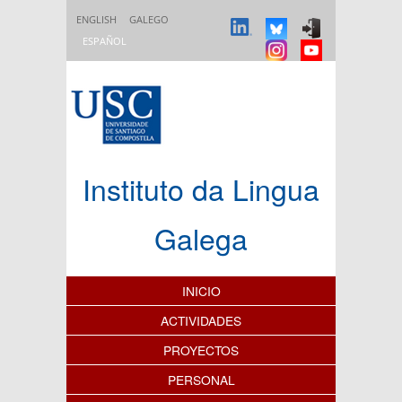
Pasar al contenido principal
ENGLISH
GALEGO
ESPAÑOL
Instituto da Lingua
Galega
Índice de contenidos
INICIO
ACTIVIDADES
PROYECTOS
PERSONAL