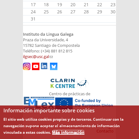
17
18
19
20
21
22
23
24
25
26
27
28
29
30
31
Instituto da Lingua Galega
Praza da Universidade, 4
15782 Santiago de Compostela
Teléfono: (+34) 881 812 815
ilgsec@usc.gal
(link sends e-mail)
Centro de prácticas de
Información importante sobre cookies
El sitio web utiliza cookies propias y de terceros. Continuar con la
navegación supone aceptar el almacenamiento de información
Mapa del sitio
Política de cookies
Aviso legal
Contacto
vinculada a estas cookies.
Más información