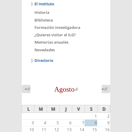
El Instituto
Historia
Biblioteca
Formación investigadora
¿Quieres visitar el ILG?
Memorias anuales
Novedades
Directorio
Agosto
(link is
«
(link is
»
(link is
external)
external)
external)
L
M
M
J
V
S
D
1
2
3
4
5
6
7
8
9
10
11
12
13
14
15
16