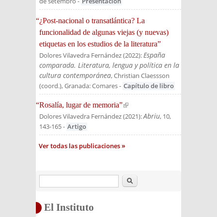
de setembro
-
Presentación
“¿Post-nacional o transatlántica? La
funcionalidad de algunas viejas (y nuevas)
etiquetas en los estudios de la literatura”
España
Dolores Vilavedra Fernández
(
2022
):
comparada. Literatura, lengua y política en la
cultura contemporánea
, Christian Claessson
(coord.)
, Granada: Comares
-
Capítulo de libro
“Rosalía, lugar de memoria”
(link is external)
Abriu
Dolores Vilavedra Fernández
(
2021
):
, 10,
143-165
-
Artigo
Ver todas las publicaciones
Buscar
El Instituto