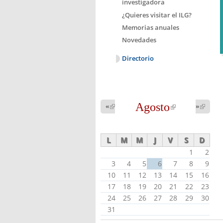
investigadora
¿Quieres visitar el ILG?
Memorias anuales
Novedades
Directorio
Agosto
(link is
«
(link is
»
(link 
external)
external
external)
L
M
M
J
V
S
D
1
2
3
4
5
6
7
8
9
10
11
12
13
14
15
16
17
18
19
20
21
22
23
24
25
26
27
28
29
30
31