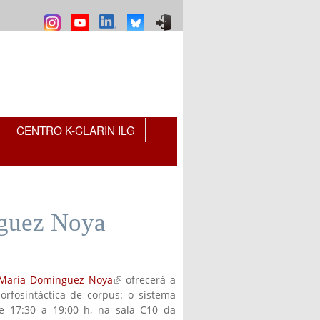
CENTRO K-CLARIN ILG
nguez Noya
 María Domínguez Noya
(link is
ofrecerá a
orfosintáctica de corpus: o sistema
external)
e 17:30 a 19:00 h, na sala C10 da