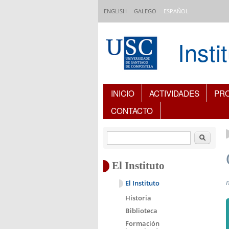
Pasar al contenido principal
ENGLISH
GALEGO
ESPAÑOL
Inst
Índice de contenidos
INICIO
ACTIVIDADES
PR
CONTACTO
Buscar
El Instituto
El Instituto
Historia
Biblioteca
Formación