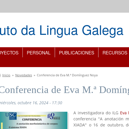
ituto da Lingua Galega
OYECTOS
PERSONAL
PUBLICACIONES
RECURSOS
Se encuentra usted aquí
Inicio
»
Novedades
»
Conferencia de Eva M.ª Domínguez Noya
Conferencia de Eva M.ª Domí
miércoles, octubre 16, 2024 - 17:30
A investigadora do ILG
Eva
conferencia "A anotación m
XIADA" o 16 de outubro, d