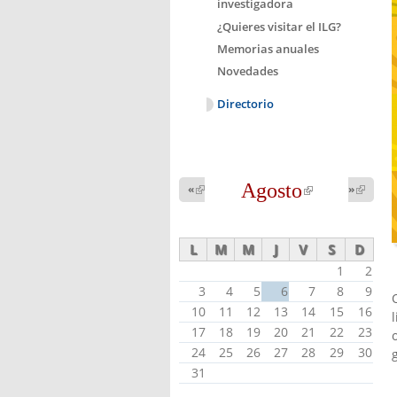
investigadora
¿Quieres visitar el ILG?
Memorias anuales
Novedades
Directorio
Agosto
(link is
«
(link is
»
(link 
external)
external
external)
L
M
M
J
V
S
D
1
2
3
4
5
6
7
8
9
10
11
12
13
14
15
16
17
18
19
20
21
22
23
24
25
26
27
28
29
30
31