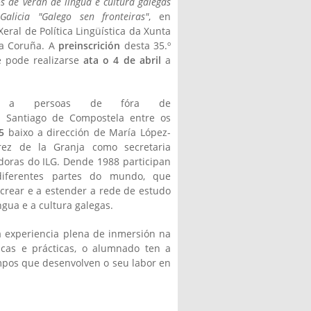
 de verán de lingua e cultura galegas
licia "Galego sen fronteiras"
, en
eral de Política Lingüística da Xunta
da Coruña. A
preinscrición
desta 35.º
e pode realizarse
ata o 4 de abril
a
l)
os a persoas de fóra de
en Santiago de Compostela entre os
5
baixo a dirección de María López-
ez de la Granja como secretaria
doras do ILG. Dende 1988 participan
iferentes partes do mundo, que
 crear e a estender a rede de estudo
ngua e a cultura galegas.
a experiencia plena de inmersión na
icas e prácticas, o alumnado ten a
ampos que desenvolven o seu labor en