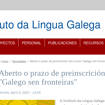
ituto da Lingua Galega
OYECTOS
PERSONAL
PUBLICACIONES
RECURSOS
Se encuentra usted aquí
Inicio
»
Novedades
»
Aberto o prazo de preinscrición dos cursos "Galego sen fronte
Aberto o prazo de preinscrición
"Galego sen fronteiras"
iernes, abril 4, 2025 - 23:45
O Instituto da Lingua Galeg