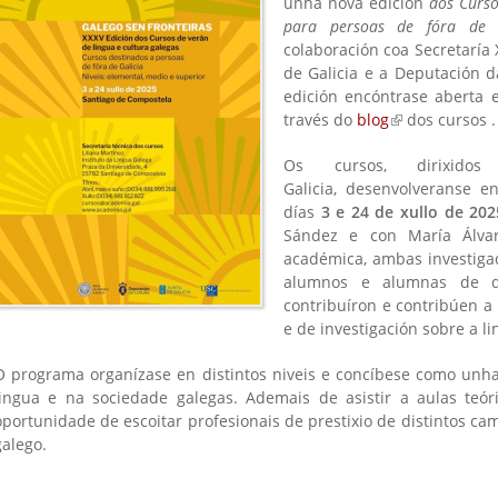
unha nova edición
dos Cursos
para persoas de fóra de Ga
colaboración coa Secretaría X
de Galicia e a Deputación 
edición encóntrase aberta 
través do
blog
(link is externa
dos cursos .
Os cursos, dirixid
Galicia, desenvolveranse 
días
3 e 24 de xullo de 202
Sández e con María Álvar
is
)
académica, ambas investiga
alumnos e alumnas de d
contribuíron e contribúen a
e de investigación sobre a li
O programa organízase en distintos niveis e concíbese como unh
lingua e na sociedade galegas. Ademais de asistir a aulas teór
oportunidade de escoitar profesionais de prestixio de distintos c
galego.