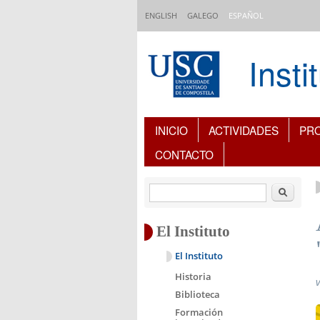
Pasar al contenido principal
ENGLISH
GALEGO
ESPAÑOL
Inst
Índice de contenidos
INICIO
ACTIVIDADES
PR
CONTACTO
Buscar
El Instituto
El Instituto
Historia
v
Biblioteca
Formación