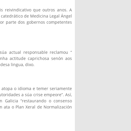
 reivindicativo que outros anos. A
o catedrático de Medicina Legal Ángel
 por parte dos gobernos competentes
súa actual responsable reclamou “
unha actitude caprichosa senón aos
desa lingua, dixo.
e atopa o idioma e temer seriamente
toridades a súa crise empeore”. Así,
on Galicia “restaurando o consenso
ón ata o Plan Xeral de Normalización