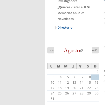
investigadora
¿Quieres visitar el ILG?
Memorias anuales
Novedades
Directorio
Agosto
(link is
«
(link is
»
(link 
external)
external
external)
L
M
M
J
V
S
D
1
2
3
4
5
6
7
8
9
10
11
12
13
14
15
16
17
18
19
20
21
22
23
24
25
26
27
28
29
30
31