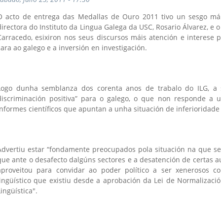
O acto de entrega das Medallas de Ouro 2011 tivo un sesgo máis
directora do Instituto da Lingua Galega da USC, Rosario Álvarez, e 
Carracedo, esixiron nos seus discursos máis atención e interese
cara ao galego e a inversión en investigación.
Logo dunha semblanza dos corenta anos de trabalo do ILG, a 
discriminación positiva” para o galego, o que non responde a 
is
informes científicos que apuntan a unha situación de inferioridade 
)
Advertiu estar “fondamente preocupados pola situación na que s
que ante o desafecto dalgúns sectores e a desatención de certas au
aproveitou para convidar ao poder político a ser xenerosos c
lingüístico que existiu desde a aprobación da Lei de Normalizaci
Lingüística".