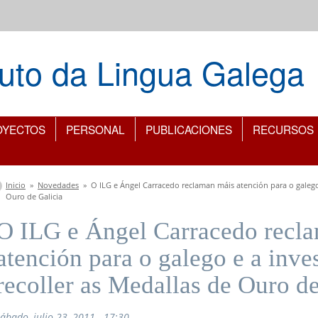
ituto da Lingua Galega
OYECTOS
PERSONAL
PUBLICACIONES
RECURSOS
Se encuentra usted aquí
Inicio
»
Novedades
»
O ILG e Ángel Carracedo reclaman máis atención para o galego 
Ouro de Galicia
O ILG e Ángel Carracedo recl
atención para o galego e a inve
recoller as Medallas de Ouro de
sábado, julio 23, 2011 - 17:30