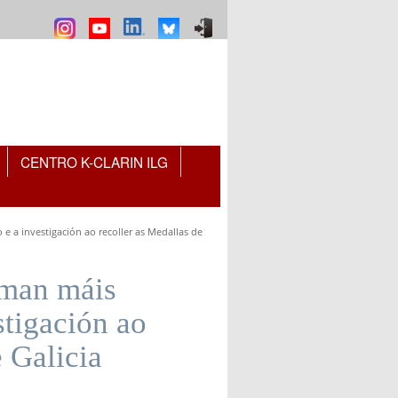
CENTRO K-CLARIN ILG
e a investigación ao recoller as Medallas de
aman máis
stigación ao
 Galicia