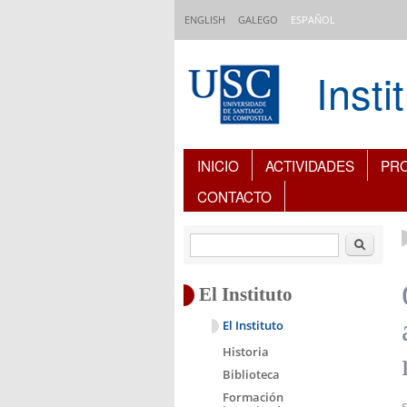
Pasar al contenido principal
ENGLISH
GALEGO
ESPAÑOL
Inst
Índice de contenidos
INICIO
ACTIVIDADES
PR
CONTACTO
Buscar
El Instituto
El Instituto
Historia
Biblioteca
Formación