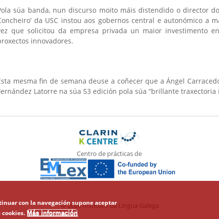
Pola súa banda, nun discurso moito máis distendido o director do 
Concheiro’ da USC instou aos gobernos central e autonómico a ma
vez que solicitou da empresa privada un maior investimento 
proxectos innovadores.
Esta mesma fin de semana deuse a coñecer que a Ángel Carracedo
Fernández Latorre na súa 53 edición pola súa “brillante traxectoria 
Centro de prácticas de
ontinuar con la navegación supone aceptar
© 2026 Instituto da Lingua Galega
 cookies.
Más información