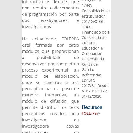
Galega (GI-
interactiva e flexible, que
1743):
non require coñecementos
Consolidación e
de programación por parte
estruturación
dos investigadores e
2017 GRC GI-
investigadoras.
1743.
Financiado pola
Consellería de
Na actualidade, FOLERPA
Cultura,
está formada por catro
Educación e
módulos que proporcionan
Ordenación
a posibilidade de
Universitaria.
desenvolver por completo o
Xunta de
Galicia.
proceso experimental: un
Referencia:
módulo de elaboración,
ED431C
onde se constrúe o test
2017/34. Desde
perceptivo paso a paso de
o 01/01/2017 a
maneira interactiva; un
31/12/2020.
módulo de difusión, que
Recursos
permite distribuír os tests
FOLErPa
(link is
perceptivos creados polo
external)
investigador ou
investigadora aos/ás
participantes do