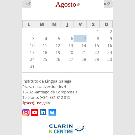
Agosto
(link is
«
(link is
»
(link is
external)
external)
external)
L
M
M
J
V
S
D
1
2
3
4
5
6
7
8
9
10
11
12
13
14
15
16
17
18
19
20
21
22
23
24
25
26
27
28
29
30
31
Instituto da Lingua Galega
Praza da Universidade, 4
15782 Santiago de Compostela
Teléfono: (+34) 881 812 815
ilgsec@usc.gal
(link sends e-mail)