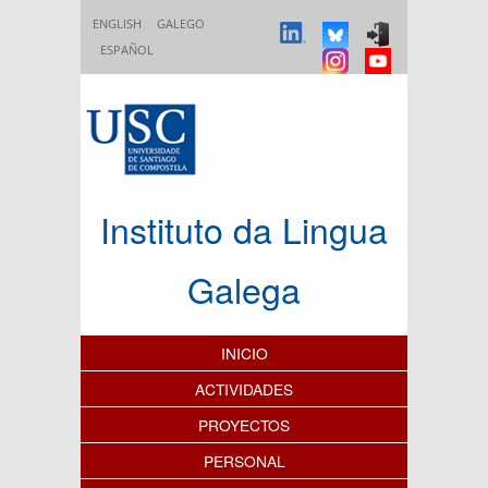
Pasar al contenido principal
ENGLISH
GALEGO
ESPAÑOL
Instituto da Lingua
Galega
Índice de contenidos
INICIO
ACTIVIDADES
PROYECTOS
PERSONAL