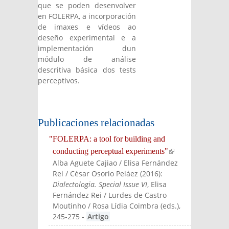
que se poden desenvolver
en FOLERPA, a incorporación
de imaxes e vídeos ao
deseño experimental e a
implementación dun
módulo de análise
descritiva básica dos tests
perceptivos.
Publicaciones relacionadas
"FOLERPA: a tool for building and
conducting perceptual experiments"
(link is
Alba Aguete Cajiao / Elisa Fernández
externa
Rei / César Osorio Peláez
(
2016
):
l)
Dialectologia. Special Issue VI
, Elisa
Fernández Rei / Lurdes de Castro
Moutinho / Rosa Lídia Coimbra (eds.)
,
245-275
-
Artigo