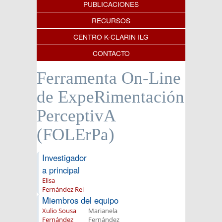
PUBLICACIONES
RECURSOS
CENTRO K-CLARIN ILG
CONTACTO
Ferramenta On-Line
de ExpeRimentación
PerceptivA
(FOLErPa)
Investigador
a principal
Elisa
Fernández Rei
Miembros del equipo
Xulio Sousa
Marianela
Fernández
Fernández