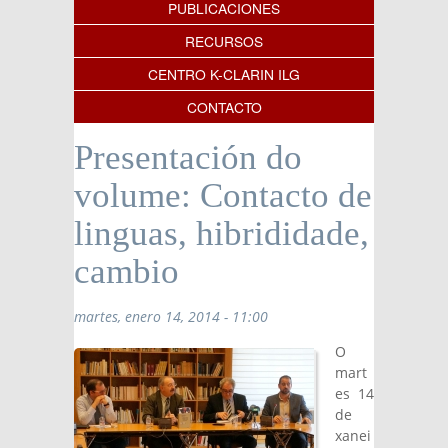
PUBLICACIONES
RECURSOS
CENTRO K-CLARIN ILG
CONTACTO
Presentación do
volume: Contacto de
linguas, hibrididade,
cambio
martes, enero 14, 2014 - 11:00
O
mart
es 14
de
xanei