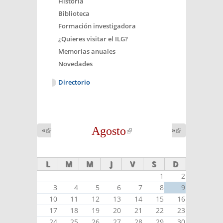
Historia
Biblioteca
Formación investigadora
¿Quieres visitar el ILG?
Memorias anuales
Novedades
Directorio
Agosto
(link is
«
(link is
»
(link is
external)
external)
external)
L
M
M
J
V
S
D
1
2
3
4
5
6
7
8
9
10
11
12
13
14
15
16
17
18
19
20
21
22
23
24
25
26
27
28
29
30