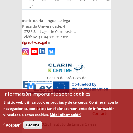
31
Instituto da Lingua Galega
Praza da Universidade, 4
15782 Santiago de Compostela
Teléfono: (+34) 881 812 815
ilgsec@usc.gal
(link sends e-mail)
Centro de prácticas de
Información importante sobre cookies
El sitio web utiliza cookies propias y de terceros. Continuar con la
navegación supone aceptar el almacenamiento de información
Mapa del sitio
Política de cookies
Aviso legal
Contacto
vinculada a estas cookies.
Más información
© 2026 Instituto da Lingua Galega
Aceptar
Decline