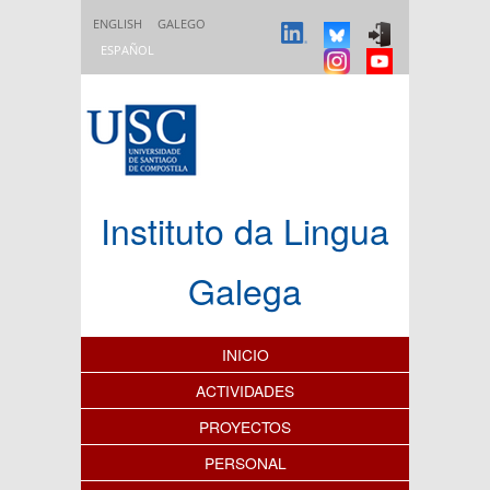
Pasar al contenido principal
ENGLISH
GALEGO
ESPAÑOL
Instituto da Lingua
Galega
Índice de contenidos
INICIO
ACTIVIDADES
PROYECTOS
PERSONAL