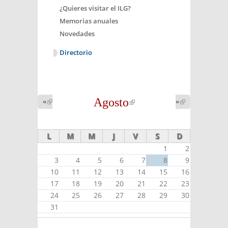
¿Quieres visitar el ILG?
Memorias anuales
Novedades
Directorio
Agosto
(link is
«
(link is
»
(link is
external)
external)
external)
L
M
M
J
V
S
D
1
2
3
4
5
6
7
8
9
10
11
12
13
14
15
16
17
18
19
20
21
22
23
24
25
26
27
28
29
30
31