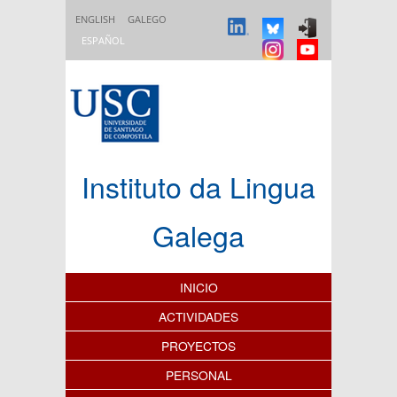
Pasar al contenido principal
ENGLISH
GALEGO
ESPAÑOL
Instituto da Lingua
Galega
Índice de contenidos
INICIO
ACTIVIDADES
PROYECTOS
PERSONAL