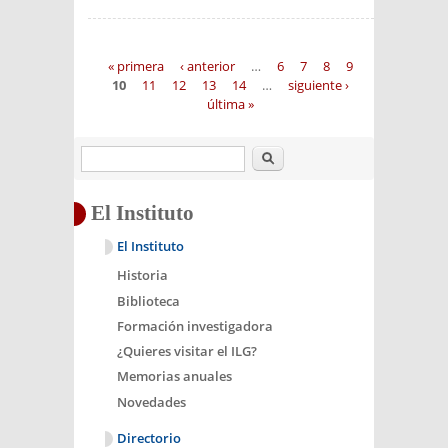
Páginas
« primera
‹ anterior
…
6
7
8
9
10
11
12
13
14
…
siguiente ›
última »
Buscar
El Instituto
El Instituto
Historia
Biblioteca
Formación investigadora
¿Quieres visitar el ILG?
Memorias anuales
Novedades
Directorio