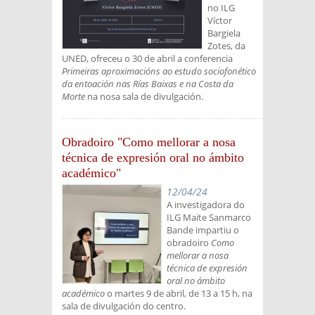
no ILG
Víctor
Bargiela
Zotes, da
UNED, ofreceu o 30 de abril a conferencia
Primeiras aproximacións ao estudo sociofonético
da entoación nas Rías Baixas e na Costa da
Morte
na nosa sala de divulgación.
Obradoiro "Como mellorar a nosa
técnica de expresión oral no ámbito
académico"
12/04/24
A investigadora do
ILG Maite Sanmarco
Bande impartiu o
obradoiro
Como
mellorar a nosa
técnica de expresión
oral no ámbito
académico
o martes 9 de abril, de 13 a 15 h, na
sala de divulgación do centro.