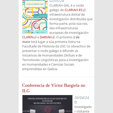
02/05/24
CLARIAH-GAL é o nodo
galego de
CLARIAH-ES
(link is
,
infraestrutura dixital de
external)
investigación distribuída que
forma parte, pola súa vez,
das infraestruturas
europeas de investigación
CLARIN
(link is external)
e
DARIAH
(link is external)
. O próximo
2 de
maio
terá lugar a súa primeira Xeira na
Facultade de Filoloxía da USC co obxectivo de
presentar o nodo galego e difundir as
iniciativas de Humanidades Dixitais e de
Tecnoloxías Lingüísticas para a investigación
en Humanidades e Ciencias Sociais
emprendidas en Galicia.
Conferencia de Víctor Bargiela no
ILG
30/04/24
O
investigado
r visitante