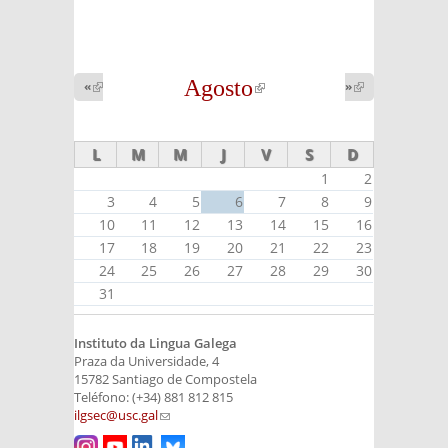
Agosto
(link is
«
(link is
»
(link is
external)
external)
external)
L
M
M
J
V
S
D
1
2
3
4
5
6
7
8
9
10
11
12
13
14
15
16
17
18
19
20
21
22
23
24
25
26
27
28
29
30
31
Instituto da Lingua Galega
Praza da Universidade, 4
15782 Santiago de Compostela
Teléfono: (+34) 881 812 815
ilgsec@usc.gal
(link sends e-mail)