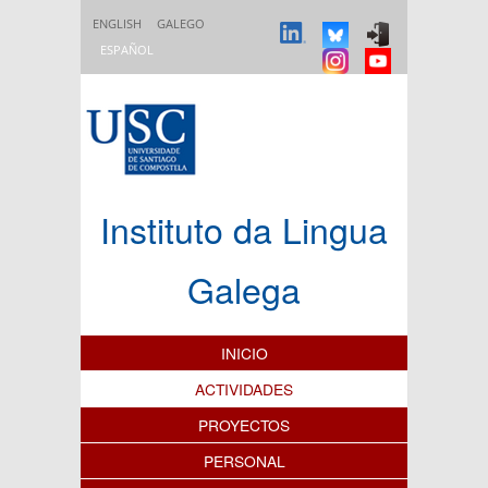
Pasar al contenido principal
ENGLISH
GALEGO
ESPAÑOL
Instituto da Lingua
Galega
Índice de contenidos
INICIO
ACTIVIDADES
PROYECTOS
PERSONAL