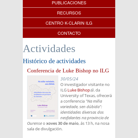
PUBLICACIONES
RECURSOS
CENTRO K-CLARIN ILG
CONTACTO
Actividades
Histórico de actividades
Conferencia de Luke Bishop no ILG
30/05/24
O investigador visitante no
ILG
Luke Bishop
(link is
, da
University of Texas, ofrecerá
external)
a conferencia
"Na miña
variedade, sen dúbida":
identidades diversas dos
neofalantes na provincia de
Ourense
o
xoves 30 de maio
, ás 13 h, na nosa
sala de divulgación.