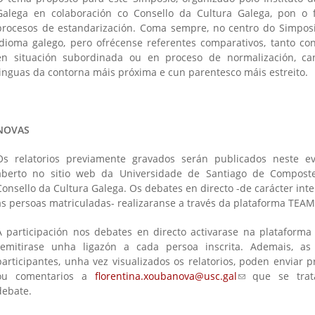
Galega en colaboración co Consello da Cultura Galega, pon o 
procesos de estandarización. Coma sempre, no centro do Simposi
idioma galego, pero ofrécense referentes comparativos, tanto co
en situación subordinada ou en proceso de normalización, ca
linguas da contorna máis próxima e cun parentesco máis estreito.
NOVAS
is
Os relatorios previamente gravados serán publicados neste e
)
aberto no sitio web da Universidade de Santiago de Compost
Consello da Cultura Galega. Os debates en directo -de carácter int
as persoas matriculadas- realizaranse a través da plataforma TEAM
A participación nos debates en directo activarase na plataforma
remitirase unha ligazón a cada persoa inscrita. Ademais, as
participantes, unha vez visualizados os relatorios, poden enviar 
ou comentarios a
florentina.xoubanova@usc.gal
(link sends e-mai
que se trat
debate.