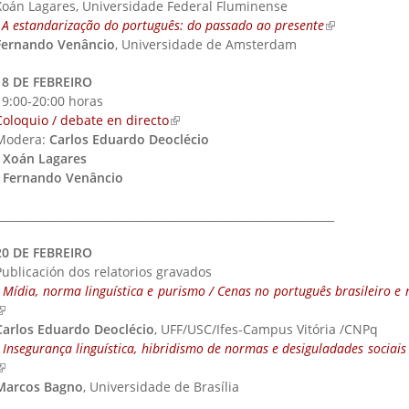
Xoán Lagares, Universidade Federal Fluminense
-
A estandarização do português: do passado ao presente
(link is externa
Fernando Venâncio
, Universidade de Amsterdam
18 DE FEBREIRO
19:00-20:00 horas
Coloquio / debate en directo
(link is external)
Modera:
Carlos Eduardo Deoclécio
-
Xoán Lagares
-
Fernando Venâncio
_____________________________________________________________
20 DE FEBREIRO
Publicación dos relatorios gravados
-
Mídia, norma linguística e purismo / Cenas no português brasileiro e 
link is external)
Carlos Eduardo Deoclécio
, UFF/USC/Ifes-Campus Vitória /CNPq
-
Insegurança linguística, hibridismo de normas e desiguladades sociais 
link is external)
Marcos Bagno
, Universidade de Brasília