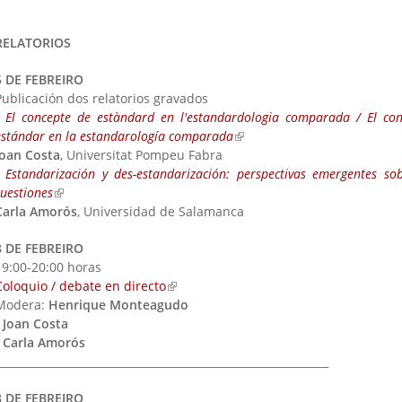
RELATORIOS
5 DE FEBREIRO
Publicación dos relatorios gravados
-
El concepte de estàndard en l'estandardologia comparada / El co
estándar en la estandarología comparada
(link is external)
Joan Costa
, Universitat Pompeu Fabra
-
Estandarización y des-estandarización: perspectivas emergentes sob
cuestiones
(link is external)
Carla Amorós
, Universidad de Salamanca
8 DE FEBREIRO
19:00-20:00 horas
Coloquio / debate en directo
(link is external)
Modera:
Henrique Monteagudo
-
Joan Costa
-
Carla Amorós
_____________________________________________________________
8 DE FEBREIRO