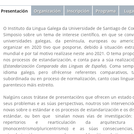
Sección
Presentación
(solapa
Organización
Inscripción
Programa
Luga
activa)
O Instituto da Lingua Galega da Universidade de Santiago de C
Simposio sobre un tema de interese científico, en que se convi
universidades galegas, da península, europeas ou ameri
organizar en 2020 tivo que posporse, debido á situación ext
mundial e por tal motivo realízase neste ano 2021. O tema prop
nos procesos de estandarización, e conta para a súa realizaci
(
Estandarización Comparada das Linguas de España
). Coma sempr
idioma galego, pero ofrécense referentes comparativos, 
subordinada ou en proceso de normalización, canto coas lingua
parentesco máis estreito.
Nalgúns casos trátase de presentacións que ofrecen un estado d
seus problemas e as súas perspectivas, noutros son intervenció
novas sobre o estándar e os procesos de estandarización e os d
estándar, ou ben que sinalan novas vías de investigación: 
repertorios e rearticulación da arquitectura 
(monocentrismo/pluricentrismo) e as súas consecuencia