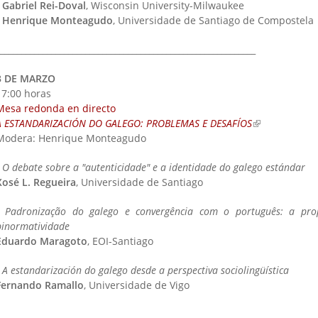
-
Gabriel Rei-Doval
, Wisconsin University-Milwaukee
Henrique Monteagudo
, Universidade de Santiago de Compostela
____________________________________________________________
3 DE MARZO
17:00 horas
Mesa redonda en directo
A ESTANDARIZACIÓN DO GALEGO: PROBLEMAS E DESAFÍOS
(link is extern
Modera: Henrique Monteagudo
-
O debate sobre a "autenticidade" e a identidade do galego estándar
Xosé L. Regueira
, Universidade de Santiago
-
Padronização do galego e convergência com o português: a pro
binormatividade
Eduardo Maragoto
, EOI-Santiago
-
A estandarización do galego desde a perspectiva sociolingüística
Fernando Ramallo
, Universidade de Vigo