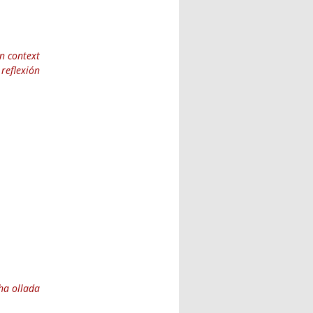
xternal)
un context
reflexión
ha ollada