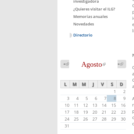
investigadora
¿Quieres visitar el ILG?
Memorias anuales
Novedades
Directorio
Agosto
(link is
«
(link is
»
(link 
external)
external
external)
L
M
M
J
V
S
D
1
2
3
4
5
6
7
8
9
10
11
12
13
14
15
16
17
18
19
20
21
22
23
24
25
26
27
28
29
30
31