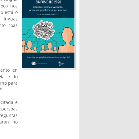
foco nos
o está o
n linguas
nto coas
vento en
ela e do
erno para
S.
 citada e
 persoas
preguntas
l)
arán no