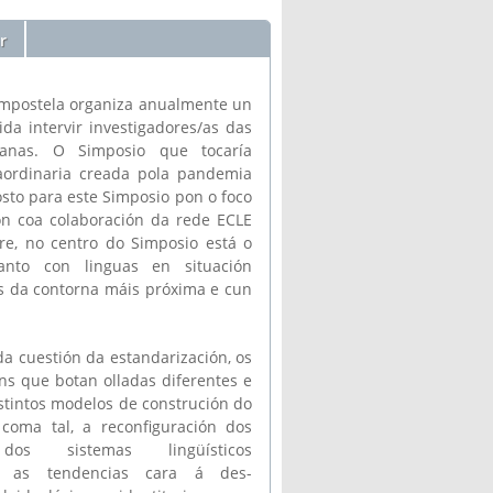
r
ompostela organiza anualmente un
da intervir investigadores/as das
canas. O Simposio que tocaría
raordinaria creada pola pandemia
osto para este Simposio pon o foco
ón coa colaboración da rede ECLE
e, no centro do Simposio está o
tanto con linguas en situación
s da contorna máis próxima e cun
a cuestión da estandarización, os
ns que botan olladas diferentes e
istintos modelos de construción do
coma tal, a reconfiguración dos
dos sistemas lingüísticos
s, as tendencias cara á des-