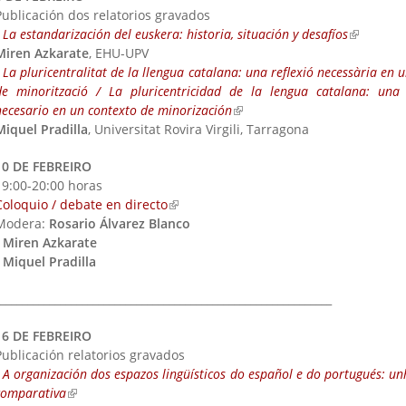
Publicación dos relatorios gravados
-
La estandarización del euskera: historia, situación y desafíos
(link is e
Miren Azkarate
, EHU-UPV
-
La pluricentralitat de la llengua catalana: una reflexió necessària en 
de minorització / La pluricentricidad de la lengua catalana: una 
necesario en un contexto de minorización
(link is external)
Miquel Pradilla
, Universitat Rovira Virgili, Tarragona
10 DE FEBREIRO
19:00-20:00 horas
Coloquio / debate en directo
(link is external)
Modera:
Rosario Álvarez Blanco
-
Miren Azkarate
-
Miquel Pradilla
_____________________________________________________________
16 DE FEBREIRO
Publicación relatorios gravados
-
A organización dos espazos lingüísticos do español e do portugués: un
comparativa
(link is external)