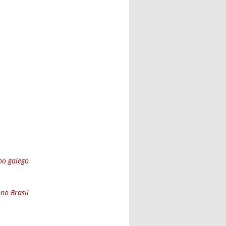
l)
no galego
no Brasil