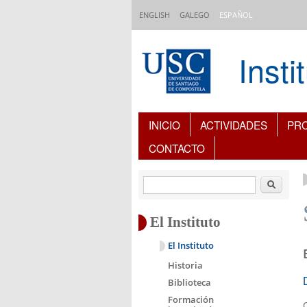
Pasar al contenido principal
ENGLISH
GALEGO
ESPAÑOL
Inst
Índice de contenidos
INICIO
ACTIVIDADES
PR
CONTACTO
Buscar
El Instituto
El Instituto
Historia
Biblioteca
Formación