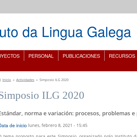
ituto da Lingua Galega
OYECTOS
PERSONAL
PUBLICACIONES
RECURSOS
Se encuentra usted aquí
Inicio
»
Actividades
»
Simposio ILG 2020
Simposio ILG 2020
Estándar, norma e variación: procesos, problemas e
Data de inicio
lunes, febrero 8, 2021 - 15:45
O tema proposto para este Simposio, organizado polo Instituto d