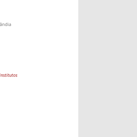
lândia
nstitutos
external)