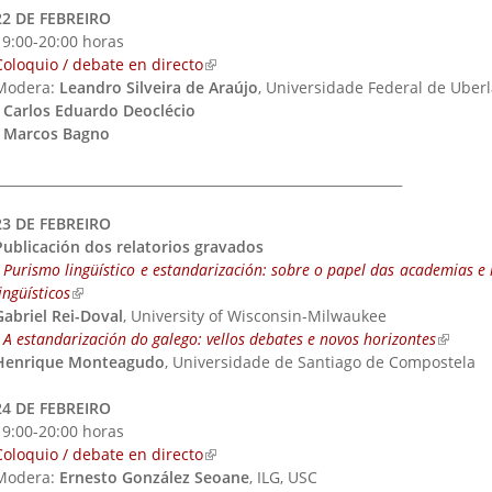
22 DE FEBREIRO
19:00-20:00 horas
Coloquio / debate en directo
(link is external)
Modera:
Leandro Silveira de Araújo
, Universidade Federal de Uber
-
Carlos Eduardo Deoclécio
-
Marcos Bagno
_____________________________________________________________
23 DE FEBREIRO
Publicación dos relatorios gravados
-
Purismo lingüístico e estandarización: sobre o papel das academias e i
ingüísticos
(link is external)
Gabriel Rei-Doval
, University of Wisconsin-Milwaukee
-
A estandarización do galego: vellos debates e novos horizontes
(link is 
Henrique Monteagudo
, Universidade de Santiago de Compostela
24 DE FEBREIRO
19:00-20:00 horas
Coloquio / debate en directo
(link is external)
Modera:
Ernesto González Seoane
, ILG, USC