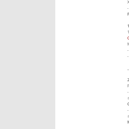
_
(
(