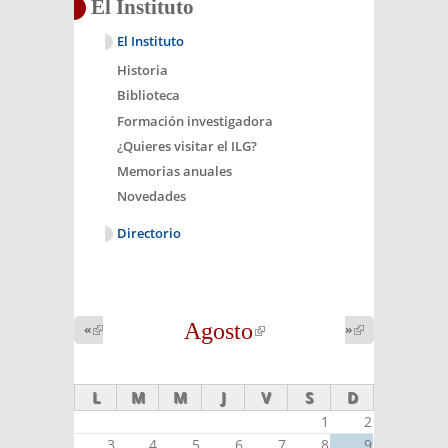
El Instituto
El Instituto
Historia
Biblioteca
Formación investigadora
¿Quieres visitar el ILG?
Memorias anuales
Novedades
Directorio
Agosto
(link is
«
(link is
»
(link is
external)
external)
external)
L
M
M
J
V
S
D
1
2
3
4
5
6
7
8
9