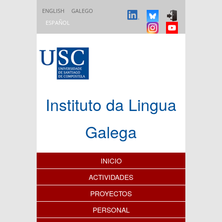
Pasar al contenido principal
ENGLISH
GALEGO
ESPAÑOL
Instituto da Lingua
Galega
Índice de contenidos
INICIO
ACTIVIDADES
PROYECTOS
PERSONAL