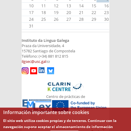
10
11
12
13
14
15
16
17
18
19
20
21
22
23
24
25
26
27
28
29
30
31
Instituto da Lingua Galega
Praza da Universidade, 4
15782 Santiago de Compostela
Teléfono: (+34) 881 812 815
ilgsec@usc.gal
(link sends e-mail)
Centro de prácticas de
Información importante sobre cookies
El sitio web utiliza cookies propias y de terceros. Continuar con la
navegación supone aceptar el almacenamiento de información
Mapa del sitio
Política de cookies
Aviso legal