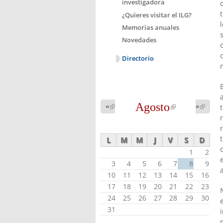
investigadora
¿Quieres visitar el ILG?
Memorias anuales
Novedades
Directorio
Agosto
(link is
«
(link is
»
(link 
external)
external
external)
L
M
M
J
V
S
D
1
2
3
4
5
6
7
8
9
10
11
12
13
14
15
16
17
18
19
20
21
22
23
24
25
26
27
28
29
30
31