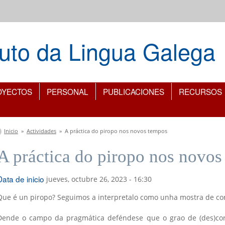
ituto da Lingua Galega
OYECTOS
PERSONAL
PUBLICACIONES
RECURSOS
Se encuentra usted aquí
Inicio
»
Actividades
»
A práctica do piropo nos novos tempos
A práctica do piropo nos novo
Data de inicio
jueves, octubre 26, 2023 - 16:30
Que é un piropo? Seguimos a interpretalo como unha mostra de cor
Dende o campo da pragmática deféndese que o grao de (des)cor