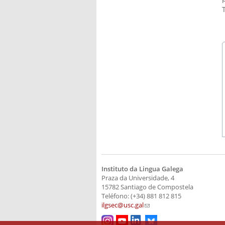
Instituto da Lingua Galega
Praza da Universidade, 4
15782 Santiago de Compostela
Teléfono: (+34) 881 812 815
ilgsec@usc.gal
(link sends e-mail)