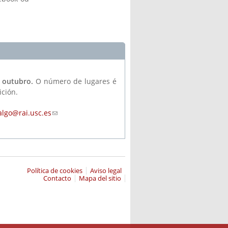
al)
e outubro.
O número de lugares é
ición.
dalgo@rai.usc.es
(link sends e-mail)
Política de cookies
Aviso legal
Contacto
Mapa del sitio