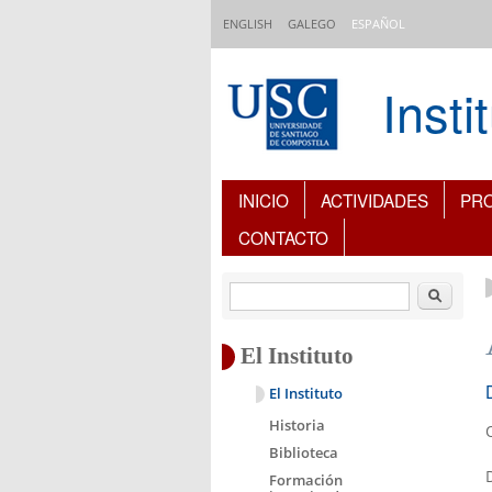
Pasar al contenido principal
ENGLISH
GALEGO
ESPAÑOL
Inst
Índice de contenidos
INICIO
ACTIVIDADES
PR
CONTACTO
Buscar
El Instituto
El Instituto
Historia
Biblioteca
Formación