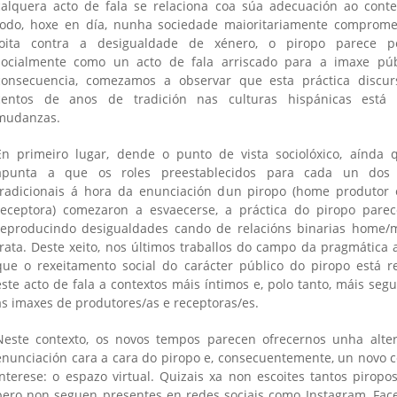
calquera acto de fala se relaciona coa súa adecuación ao conte
todo, hoxe en día, nunha sociedade maioritariamente comprome
loita contra a desigualdade de xénero, o piropo parece pe
socialmente como un acto de fala arriscado para a imaxe púb
consecuencia, comezamos a observar que esta práctica discur
centos de anos de tradición nas culturas hispánicas está 
mudanzas.
En primeiro lugar, dende o punto de vista sociolóxico, aínda 
apunta a que os roles preestablecidos para cada un dos 
is
tradicionais á hora da enunciación dun piropo (home produtor 
)
receptora) comezaron a esvaecerse, a práctica do piropo parec
reproducindo desigualdades cando de relacións binarias home/m
trata. Deste xeito, nos últimos traballos do campo da pragmática 
que o rexeitamento social do carácter público do piropo está r
este acto de fala a contextos máis íntimos e, polo tanto, máis seg
as imaxes de produtores/as e receptoras/es.
Neste contexto, os novos tempos parecen ofrecernos unha alter
enunciación cara a cara do piropo e, consecuentemente, un novo 
interese: o espazo virtual. Quizais xa non escoites tantos piropo
pero non seguen presentes en redes sociais como Instagram, Fac