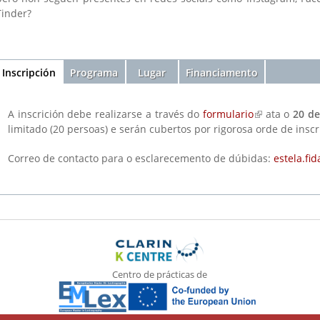
Tinder?
Sección
Inscripción
(solapa
Programa
Lugar
Financiamento
activa)
A inscrición debe realizarse a través do
formulario
(link is extern
ata o
20 d
limitado (20 persoas) e serán cubertos por rigorosa orde de inscr
Correo de contacto para o esclarecemento de dúbidas:
estela.fi
Centro de prácticas de