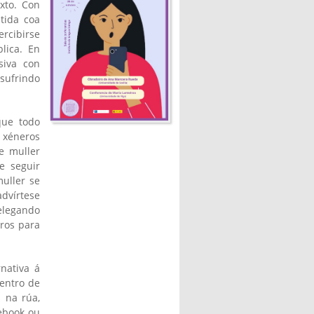
xto. Con
tida coa
rcibirse
lica. En
siva con
sufrindo
que todo
xéneros
e muller
e seguir
uller se
advírtese
elegando
uros para
nativa á
centro de
s na rúa,
ebook ou