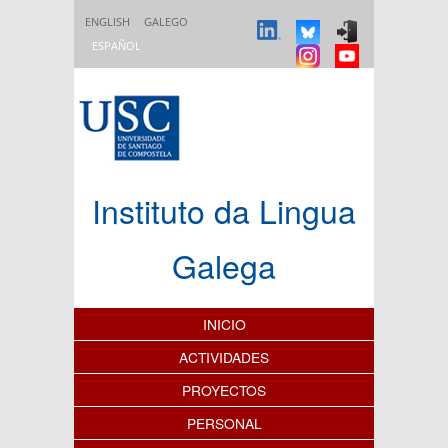
Pasar al contenido principal
ENGLISH
GALEGO
ESPAÑOL
Instituto da Lingua
Galega
Índice de contenidos
INICIO
ACTIVIDADES
PROYECTOS
PERSONAL