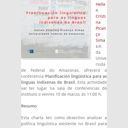
Helle
n
Cristi
na
Pican
ço
Sima
s
(link is
,
da
external)
Unive
rsida
de Federal do Amazonas, ofrecerá a
conferencia
Planificación lingüística para as
linguas indíxenas do Brasil
. Esta actividade
vai ter lugar na sala de conferencias do
instituto o venres 10 de marzo, ás 11:00 h.
Resumo
Esta charla ten como obxectivo analizar a
política lingüística existente no Brasil para