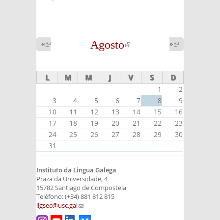
Agosto
(link is
«
(link is
»
(link is
external)
external)
external)
L
M
M
J
V
S
D
1
2
3
4
5
6
7
8
9
10
11
12
13
14
15
16
17
18
19
20
21
22
23
24
25
26
27
28
29
30
31
Instituto da Lingua Galega
Praza da Universidade, 4
15782 Santiago de Compostela
Teléfono: (+34) 881 812 815
ilgsec@usc.gal
(link sends e-mail)