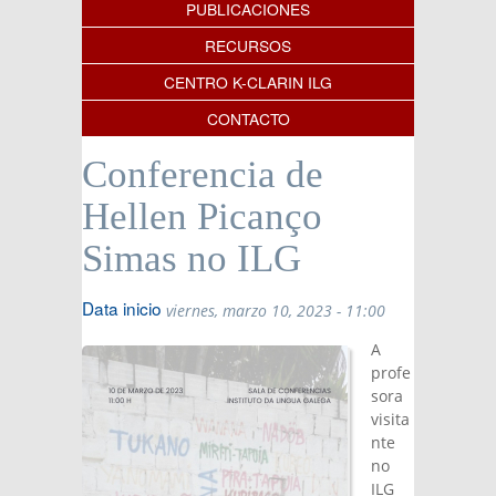
PUBLICACIONES
RECURSOS
CENTRO K-CLARIN ILG
CONTACTO
Conferencia de
Hellen Picanço
Simas no ILG
Data inicio
viernes, marzo 10, 2023 - 11:00
A
profe
sora
visita
nte
no
ILG