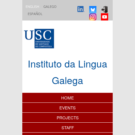
Skip to main content
ENGLISH
GALEGO
ESPAÑOL
Instituto da Lingua
Galega
Content Index
HOME
EVENTS
PROJECTS
STAFF