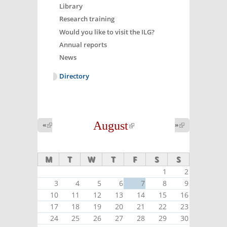
Library
Research training
Would you like to visit the ILG?
Annual reports
News
Directory
August
(link is
«
(link is
»
(link is
external)
external)
external)
M
T
W
T
F
S
S
1
2
3
4
5
6
7
8
9
10
11
12
13
14
15
16
17
18
19
20
21
22
23
24
25
26
27
28
29
30