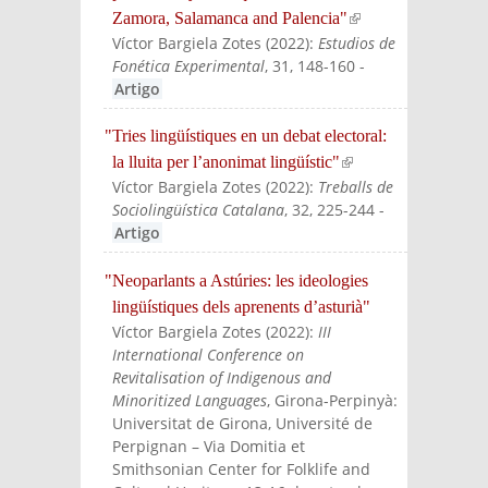
Zamora, Salamanca and Palencia"
(link is
Víctor Bargiela Zotes
(
2022
):
Estudios de
external
Fonética Experimental
, 31, 148-160
-
)
Artigo
"Tries lingüístiques en un debat electoral:
la lluita per l’anonimat lingüístic"
(link is
Víctor Bargiela Zotes
(
2022
):
Treballs de
external)
Sociolingüística Catalana
, 32, 225-244
-
Artigo
"Neoparlants a Astúries: les ideologies
lingüístiques dels aprenents d’asturià"
Víctor Bargiela Zotes
(
2022
):
III
International Conference on
Revitalisation of Indigenous and
Minoritized Languages
, Girona-Perpinyà:
Universitat de Girona, Université de
Perpignan – Via Domitia et
Smithsonian Center for Folklife and