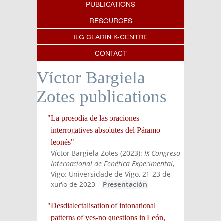
PUBLICATIONS
RESOURCES
ILG CLARIN K-CENTRE
CONTACT
Víctor Bargiela
Zotes publications
"La prosodia de las oraciones
interrogatives absolutes del Páramo
leonés"
Víctor Bargiela Zotes
(
2023
):
IX Congreso
Internacional de Fonética Experimental
,
Vigo: Universidade de Vigo, 21-23 de
xuño de 2023
-
Presentación
"Desdialectalisation of intonational
patterns of yes-no questions in León,