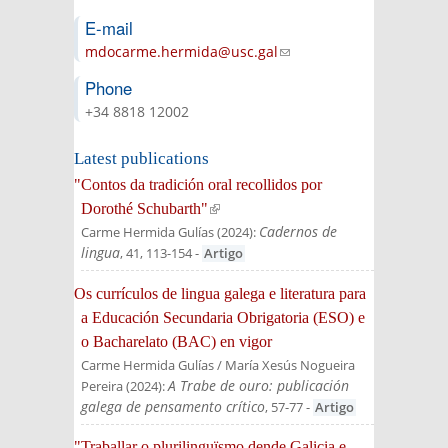
E-mail
mdocarme.hermida@usc.gal
(link sends e-
mail)
Phone
+34 8818 12002
Latest publications
"Contos da tradición oral recollidos por
Dorothé Schubarth"
(link is external)
Cadernos de
Carme Hermida Gulías
(
2024
):
lingua
, 41, 113-154
-
Artigo
Os currículos de lingua galega e literatura para
a Educación Secundaria Obrigatoria (ESO) e
o Bacharelato (BAC) en vigor
Carme Hermida Gulías / María Xesús Nogueira
A Trabe de ouro: publicación
Pereira
(
2024
):
galega de pensamento crítico
, 57-77
-
Artigo
"Traballar o plurilinguïsmo dende Galicia e