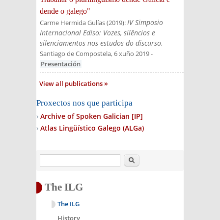
dende o galego"
IV Simposio
Carme Hermida Gulías
(
2019
):
Internacional Ediso: Vozes, silêncios e
silenciamentos nos estudos do discurso
,
Santiago de Compostela, 6 xuño 2019
-
Presentación
View all publications
Proxectos nos que participa
Archive of Spoken Galician
[IP]
Atlas Lingüístico Galego (ALGa)
Search
The ILG
The ILG
History