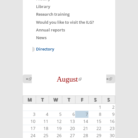
Library
Research training
Would you like to visit the ILG?
Annual reports
News
Directory
August
(link is
«
(link is
»
(link is
external)
external)
external)
M
T
W
T
F
S
S
1
2
3
4
5
6
7
8
9
10
11
12
13
14
15
16
17
18
19
20
21
22
23
24
25
26
27
28
29
30