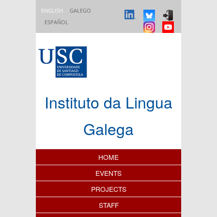
Skip to main content
ENGLISH
GALEGO
ESPAÑOL
Instituto da Lingua
Galega
Content Index
HOME
EVENTS
PROJECTS
STAFF