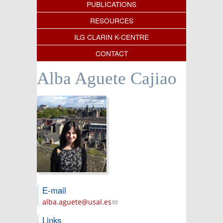
PUBLICATIONS
RESOURCES
ILG CLARIN K-CENTRE
CONTACT
Alba Aguete Cajiao
E-mail
alba.aguete@usal.es
(link sends e-mail)
Links