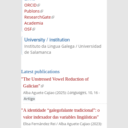
ORCID
(link is external)
Publons
(link is external)
ResearchGate
(link is external)
Academia
OSF
(link is external)
University / institution
Instituto da Lingua Galega / Universidad
de Salamanca
Latest publications
"The Unstressed Vowel Reduction of
Galician"
(link is external)
Languages
Alba Aguete Cajiao
(
2025
):
, 10, 16
-
Artigo
"A identidade “galegofalante tradicional”: o
valor indexador das variables lingüísticas"
Elisa Fernández Rei / Alba Aguete Cajiao
(
2023
):