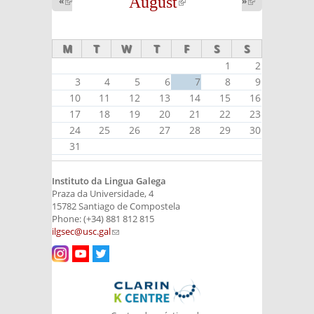
August
(link is
«
(link is
»
(link is
external)
external)
external)
M
T
W
T
F
S
S
1
2
3
4
5
6
7
8
9
10
11
12
13
14
15
16
17
18
19
20
21
22
23
24
25
26
27
28
29
30
31
Instituto da Lingua Galega
Praza da Universidade, 4
15782 Santiago de Compostela
Phone: (+34) 881 812 815
ilgsec@usc.gal
(link sends e-mail)