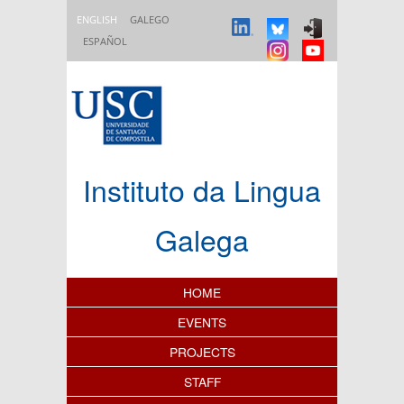
Skip to main content
ENGLISH
GALEGO
ESPAÑOL
Instituto da Lingua
Galega
Content Index
HOME
EVENTS
PROJECTS
STAFF