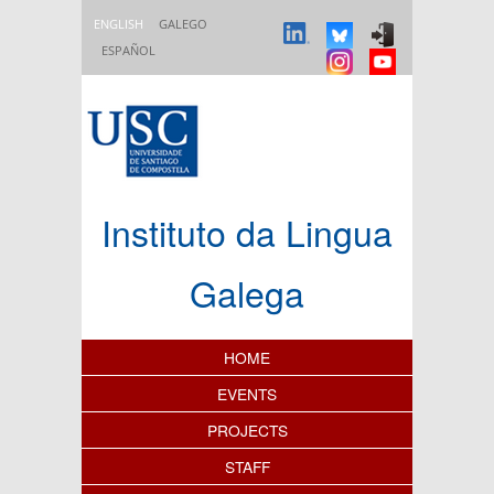
Skip to main content
ENGLISH
GALEGO
ESPAÑOL
Instituto da Lingua
Galega
Content Index
HOME
EVENTS
PROJECTS
STAFF