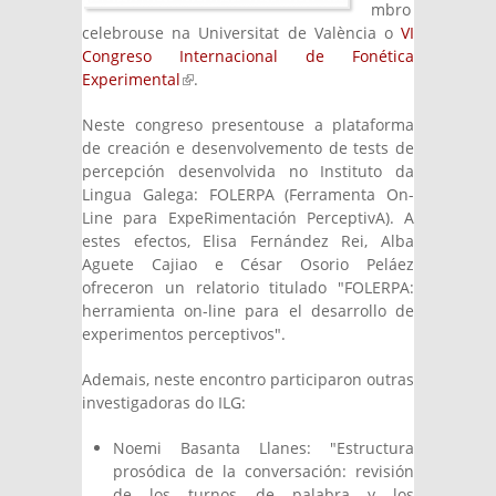
mbro
celebrouse na Universitat de València o
VI
Congreso Internacional de Fonética
Experimental
(link is external)
.
Neste congreso presentouse a plataforma
de creación e desenvolvemento de tests de
percepción desenvolvida no Instituto da
Lingua Galega: FOLERPA (Ferramenta On-
Line para ExpeRimentación PerceptivA). A
estes efectos, Elisa Fernández Rei, Alba
Aguete Cajiao e César Osorio Peláez
ofreceron un relatorio titulado "FOLERPA:
herramienta on-line para el desarrollo de
experimentos perceptivos".
Ademais, neste encontro participaron outras
investigadoras do ILG:
Noemi Basanta Llanes: "Estructura
prosódica de la conversación: revisión
de los turnos de palabra y los