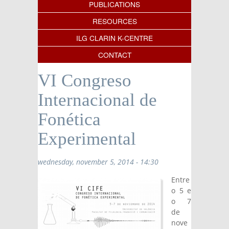
PUBLICATIONS
RESOURCES
ILG CLARIN K-CENTRE
CONTACT
VI Congreso
Internacional de
Fonética
Experimental
wednesday, november 5, 2014 - 14:30
Entre
o 5 e
o 7
de
nove