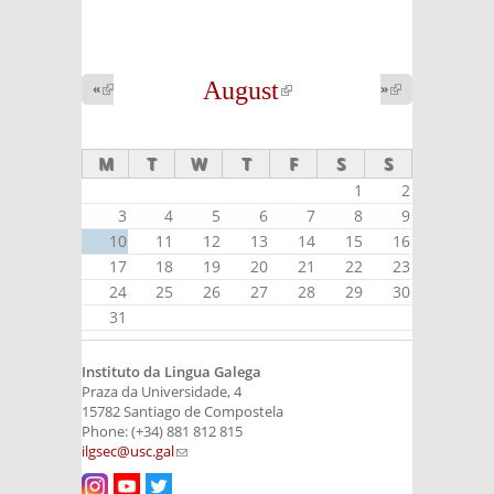
August
(link is
«
(link is
»
(link is
external)
external)
external)
M
T
W
T
F
S
S
1
2
3
4
5
6
7
8
9
10
11
12
13
14
15
16
17
18
19
20
21
22
23
24
25
26
27
28
29
30
31
Instituto da Lingua Galega
Praza da Universidade, 4
15782 Santiago de Compostela
Phone: (+34) 881 812 815
ilgsec@usc.gal
(link sends e-mail)