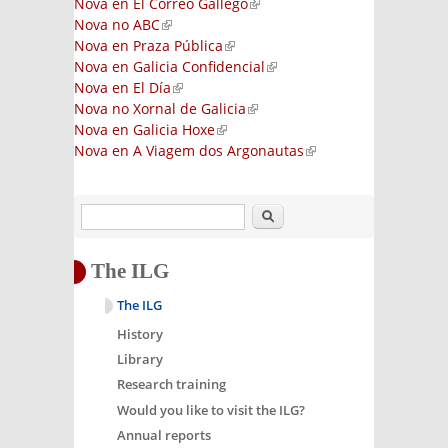
Nova en El Correo Gallego
(link is external)
Nova no ABC
(link is external)
Nova en Praza Pública
(link is external)
Nova en Galicia Confidencial
(link is external)
Nova en El Día
(link is external)
Nova no Xornal de Galicia
(link is external)
Nova en Galicia Hoxe
(link is external)
Nova en A Viagem dos Argonautas
(link is
external)
Search
The ILG
The ILG
History
Library
Research training
Would you like to visit the ILG?
Annual reports