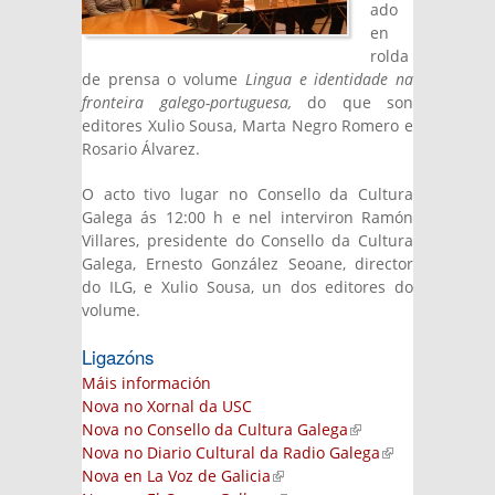
ado
en
rolda
de prensa o volume
Lingua e identidade na
fronteira galego-portuguesa,
do que son
editores Xulio Sousa, Marta Negro Romero e
Rosario Álvarez.
O acto tivo lugar no Consello da Cultura
Galega ás 12:00 h e nel interviron Ramón
Villares, presidente do Consello da Cultura
Galega, Ernesto González Seoane, director
do ILG, e Xulio Sousa, un dos editores do
volume.
Ligazóns
Máis información
Nova no Xornal da USC
Nova no Consello da Cultura Galega
(link is
Nova no Diario Cultural da Radio Galega
external)
(link is
Nova en La Voz de Galicia
(link is external)
external)