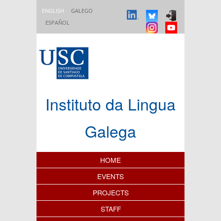
Skip to main content
ENGLISH
GALEGO
ESPAÑOL
Instituto da Lingua
Galega
Content Index
HOME
EVENTS
PROJECTS
STAFF