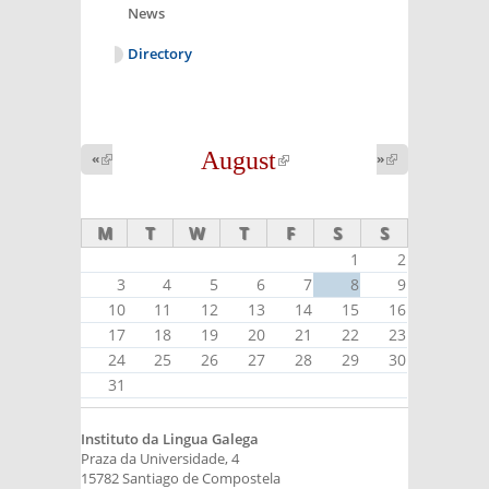
News
Directory
August
(link is
«
(link is
»
(link is
external)
external)
external)
M
T
W
T
F
S
S
1
2
3
4
5
6
7
8
9
10
11
12
13
14
15
16
17
18
19
20
21
22
23
24
25
26
27
28
29
30
31
Instituto da Lingua Galega
Praza da Universidade, 4
15782 Santiago de Compostela