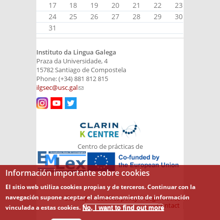
17
18
19
20
21
22
23
24
25
26
27
28
29
30
31
Instituto da Lingua Galega
Praza da Universidade, 4
15782 Santiago de Compostela
Phone: (+34) 881 812 815
ilgsec@usc.gal
(link sends e-mail)
Centro de prácticas de
Información importante sobre cookies
El sitio web utiliza cookies propias y de terceros. Continuar con la
navegación supone aceptar el almacenamiento de información
Sitemap
Cookies policy
Legal notice
Contact
vinculada a estas cookies.
No, I want to find out more