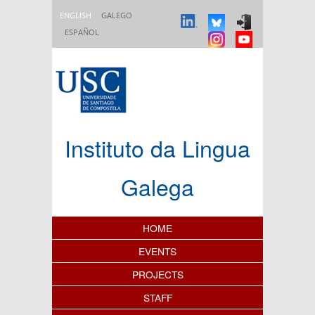
Skip to main content
ENGLISH
GALEGO
ESPAÑOL
Instituto da Lingua
Galega
Content Index
HOME
EVENTS
PROJECTS
STAFF