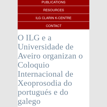
PUBLICATIONS
RESOURCES
ILG CLARIN K-CENTRE
CONTACT
O ILG e a
Universidade de
Aveiro organizan o
Coloquio
Internacional de
Xeoprosodia do
portugués e do
galego