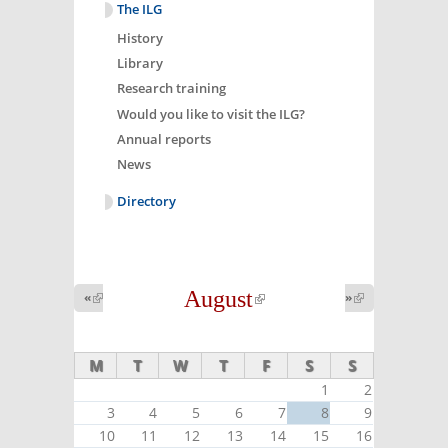
The ILG
History
Library
Research training
Would you like to visit the ILG?
Annual reports
News
Directory
August
(link is
«
(link is
»
(link is
external)
external)
external)
M
T
W
T
F
S
S
1
2
3
4
5
6
7
8
9
10
11
12
13
14
15
16