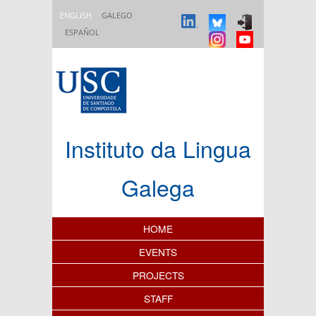
Skip to main content
ENGLISH
GALEGO
ESPAÑOL
Instituto da Lingua
Galega
Content Index
HOME
EVENTS
PROJECTS
STAFF