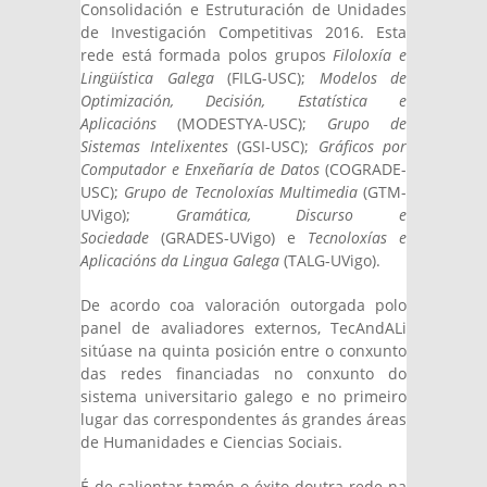
Consolidación e Estruturación de Unidades
de Investigación Competitivas 2016. Esta
rede está formada polos grupos
Filoloxía e
Lingüística Galega
(FILG-USC);
Modelos de
Optimización, Decisión, Estatística e
Aplicacións
(MODESTYA-USC);
Grupo de
Sistemas Intelixentes
(GSI-USC);
Gráficos por
Computador e Enxeñaría de Datos
(COGRADE-
USC);
Grupo de Tecnoloxías Multimedia
(GTM-
UVigo);
Gramática, Discurso e
Sociedade
(GRADES-UVigo) e
Tecnoloxías e
Aplicacións da Lingua Galega
(TALG-UVigo).
De acordo coa valoración outorgada polo
panel de avaliadores externos, TecAndALi
sitúase na quinta posición entre o conxunto
das redes financiadas no conxunto do
sistema universitario galego e no primeiro
lugar das correspondentes ás grandes áreas
de Humanidades e Ciencias Sociais.
É de salientar tamén o éxito doutra rede na