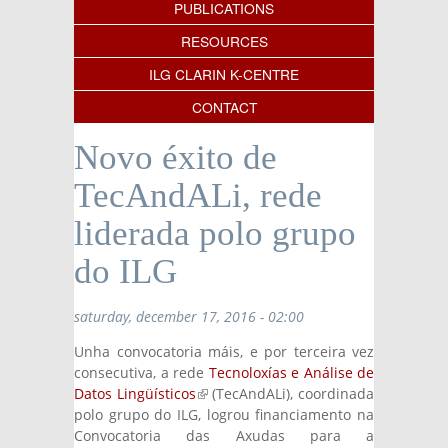
PUBLICATIONS
RESOURCES
ILG CLARIN K-CENTRE
CONTACT
Novo éxito de
TecAndALi, rede
liderada polo grupo
do ILG
saturday, december 17, 2016 - 02:00
Unha convocatoria máis, e por terceira vez
consecutiva, a rede
Tecnoloxías e Análise de
Datos Lingüísticos
(link is external)
(TecAndALi), coordinada
polo grupo do ILG, logrou financiamento na
Convocatoria das Axudas para a