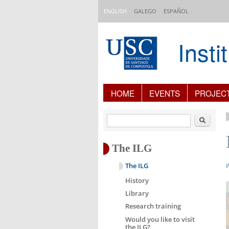
Skip to main content
ENGLISH
GALEGO
ESPAÑOL
Inst
Content Index
HOME
EVENTS
PROJEC
Search
The ILG
The ILG
History
Library
Research training
Would you like to visit
the ILG?