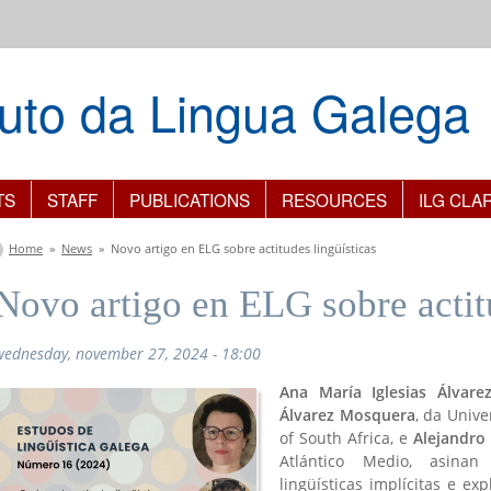
ituto da Lingua Galega
TS
STAFF
PUBLICATIONS
RESOURCES
ILG CLA
You are here
Home
»
News
»
Novo artigo en ELG sobre actitudes lingüísticas
Novo artigo en ELG sobre actitu
wednesday, november 27, 2024 - 18:00
Ana María Iglesias Álvare
Álvarez Mosquera
, da Univ
of South Africa, e
Alejandro
Atlántico Medio, asinan
lingüísticas implícitas e exp