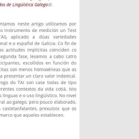
dos de Lingüística Galega
(link is
.
external)
ntamos neste artigo utilizamos por
mo instrumento de medición un Test
TAI), aplicado a dúas variedades
ional e o español de Galicia. Co fin de
s actitudes implícitas coinciden co
 segunda fase, levamos a cabo catro
icipantes, escollidos en función do
lícitas son menos homoxéneas que as
a presentar un claro valor indexical.
nesgo do TAI son case todas de tipo
rentes contextos da vida cotiá. Isto
 linguas e o uso lingüístico. No nivel
ral ao galego, pero pouco elaborado.
 castelanfalantes, prexuízos que os
marco que aqueles establecen.