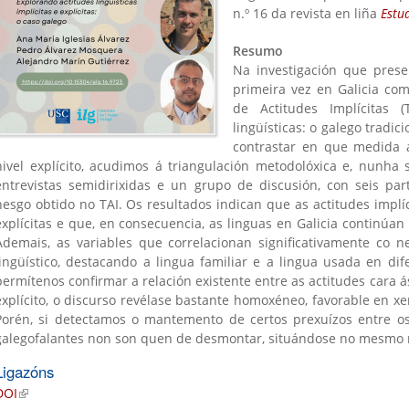
n.º 16 da revista en liña
Estu
Resumo
Na investigación que prese
primeira vez en Galicia co
de Actitudes Implícitas (
lingüísticas: o galego tradic
contrastar en que medida a
is
nivel explícito, acudimos á triangulación metodolóxica e, nunha
)
entrevistas semidirixidas e un grupo de discusión, con seis part
nesgo obtido no TAI. Os resultados indican que as actitudes imp
explícitas e que, en consecuencia, as linguas en Galicia continúan 
Ademais, as variables que correlacionan significativamente co 
lingüístico, destacando a lingua familiar e a lingua usada en dife
permítenos confirmar a relación existente entre as actitudes cara ás
explícito, o discurso revélase bastante homoxéneo, favorable en xe
Porén, si detectamos o mantemento de certos prexuízos entre os
galegofalantes non son quen de desmontar, situándose no mesmo 
Ligazóns
DOI
(link is external)