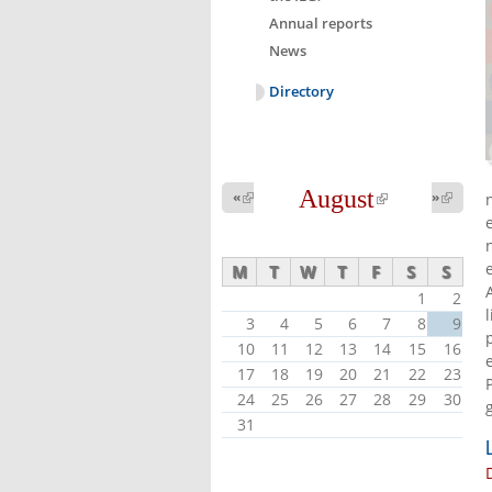
Annual reports
News
Directory
August
(link is
«
(link is
»
(link 
external)
external
external)
M
T
W
T
F
S
S
1
2
3
4
5
6
7
8
9
10
11
12
13
14
15
16
17
18
19
20
21
22
23
24
25
26
27
28
29
30
31